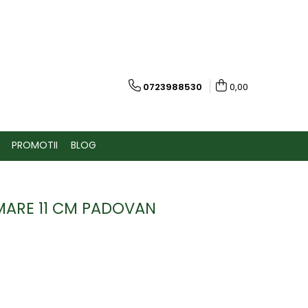
0723988530
0,00
PROMOTII
BLOG
MARE 11 CM PADOVAN