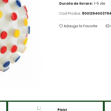
Durata de livrare:
1-5 zile
Cod Produs:
800125400376
Adauga la Favorite
Pisici