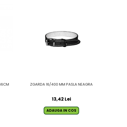
46CM
ZGARDA 16/400 MM PASLA NEAGRA
LE
13,42 Lei
ADAUGA IN COS