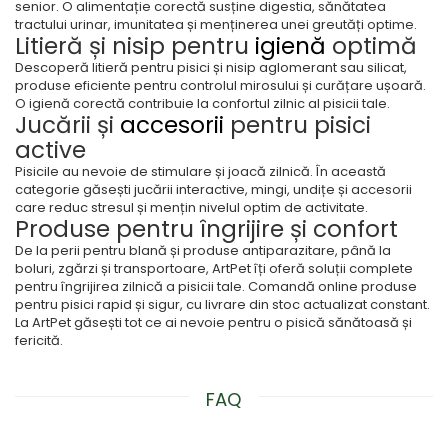
senior. O alimentație corectă susține digestia, sănătatea
tractului urinar, imunitatea și menținerea unei greutăți optime.
Litieră și nisip pentru
igienă
optimă
Descoperă litieră pentru pisici și nisip aglomerant sau silicat,
produse eficiente pentru controlul mirosului și curățare ușoară.
O igienă corectă contribuie la confortul zilnic al pisicii tale.
Jucării și
accesorii
pentru pisici
active
Pisicile au nevoie de stimulare și joacă zilnică. În această
categorie găsești jucării interactive, mingi, undițe și accesorii
care reduc stresul și mențin nivelul optim de activitate.
Produse pentru îngrijire și confort
De la perii pentru blană și produse antiparazitare, până la
boluri, zgărzi și transportoare, ArtPet îți oferă soluții complete
pentru îngrijirea zilnică a pisicii tale. Comandă online produse
pentru pisici rapid și sigur, cu livrare din stoc actualizat constant.
La ArtPet găsești tot ce ai nevoie pentru o pisică sănătoasă și
fericită.
FAQ