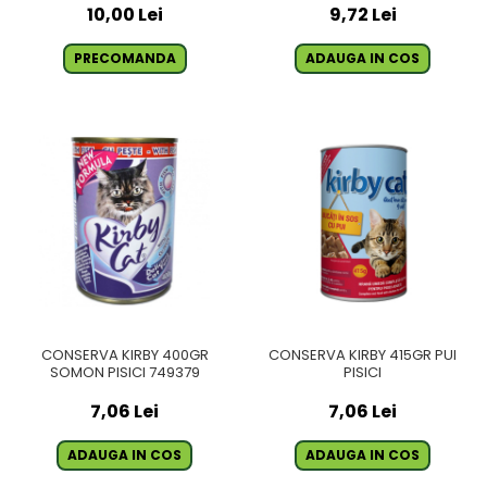
10,00 Lei
9,72 Lei
PRECOMANDA
ADAUGA IN COS
CONSERVA KIRBY 400GR
CONSERVA KIRBY 415GR PUI
SOMON PISICI 749379
PISICI
7,06 Lei
7,06 Lei
ADAUGA IN COS
ADAUGA IN COS