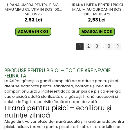
HRANA UMEDA PENTRU PISICI
HRANA UMEDA PENTRU PISICI
MIAU MIAU CU VITA IN SOS 100G
MIAU MIAU CURCAN IN SOS
MF.03975
100G MF.03972
2,53 Lei
2,53 Lei
ADAUGA IN COS
ADAUGA IN COS
1
2
3
...
8
PRODUSE PENTRU PISICI – TOT CE ARE NEVOIE
FELINA TA
La ArtPet găsești o gamă completă de produse pentru pisici,
atent selecționate pentru sănătatea, confortul și bucuria
companionului tău. Indiferent dacă ai un pui de pisică energic
sau o pisică adultă sterilizată, aici găsești hrană, accesorii și
soluții de îngrijire potrivite fiecărei etape de viață.
Hrană pentru pisici
– echilibru și
nutriție zilnică
Alege dintr-o varietate de hrană uscată și hrană umedă pentru
pisici, inclusiv formule pentru pisici sterilizate, kitten, adulte sau