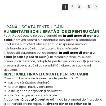
1
2
3
...
5
HRANĂ USCATĂ PENTRU CÂINI
ALIMENTAȚIE ECHILIBRATĂ ZI DE ZI PENTRU CÂINI
Pe ArtPet găsești o selecție variată de
hrană uscată
pentru
câini
, potrivită pentru o alimentație echilibrată și sănătoasă.
Produsele sunt atent alese pentru a răspunde nevoilor
nutriționale ale câinilor de toate taliile și vârstele.
În această categorie vei descoperi
hrană uscată
pentru
câini (boabe pentru câini)
, în formule premium, super
premium și dietetice, adaptate pentru pui, câini adulți și seniori,
precum și pentru câini cu sensibilități digestive sau nevoi
speciale.
BENEFICIILE HRANEI USCATE PENTRU CÂINI
Care sunt beneficiile hranei uscate pentru câini?
susține sănătatea dentară
are un aport nutritiv echilibrat
este ușor de porționat și depozitat
oferă energie zilnică și vitalitate
Alege
hrană uscată
pentru câini
de la branduri de încredere
și comandă online rapid, cu
livrare din stoc oriunde în