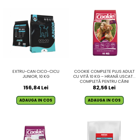
EXTRU-CAN CICO-CICU
COOKIE COMPLETE PLUS ADULT
JUNIOR, 10 KG
CU VITĂ 10 KG – HRANĂ USCATĂ
COMPLETĂ PENTRU CÂINI
ADULȚI
156,84 Lei
82,56 Lei
ADAUGA IN COS
ADAUGA IN COS