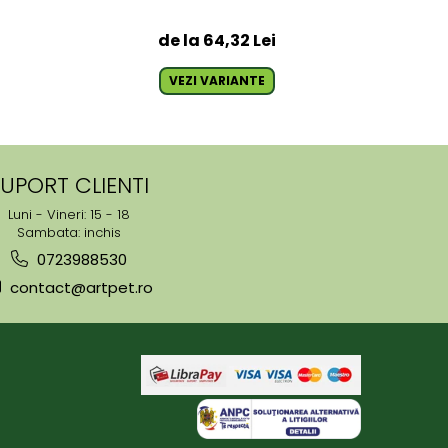
de la 64,32 Lei
VEZI VARIANTE
UPORT CLIENTI
Luni - Vineri: 15 - 18
Sambata: inchis
0723988530
contact@artpet.ro