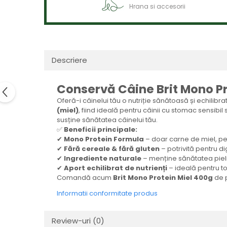
Hrana si accesorii
Descriere
Conservă Câine Brit Mono P
Oferă-i câinelui tău o nutriție sănătoasă și echilibr
(miel)
, fiind ideală pentru câinii cu stomac sensibil
susține sănătatea câinelui tău.
✅
Beneficii principale:
✔
Mono Protein Formula
– doar carne de miel, perf
✔
Fără cereale & fără gluten
– potrivită pentru di
✔
Ingrediente naturale
– menține sănătatea pielii 
✔
Aport echilibrat de nutrienți
– ideală pentru to
Comandă acum
Brit Mono Protein Miel 400g
de 
Informatii conformitate produs
Review-uri
(0)