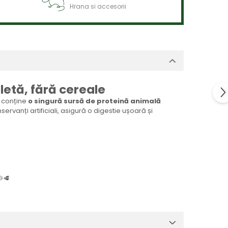
Hrana si accesorii
etă, fără cereale
 conține
o singură sursă de proteină animală
ervanți artificiali, asigură o digestie ușoară și
🐶🥩