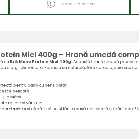
Hrana si accesorii
rotein Miel 400g – Hrană umedă compl
ată cu
Brit Mono Protein Miel 400g
! Această hrană umedă premium
 sau alergii alimentare. Formula sa naturală, fără cereale, soia sau cons
ectă pentru câinii cu sensibilități
gestie delicată
și a blănii
ate rasele și vârstele
pe
artnet.ro
și oferă-i câinelui tău o masă delicioasă și hrănitoare! 