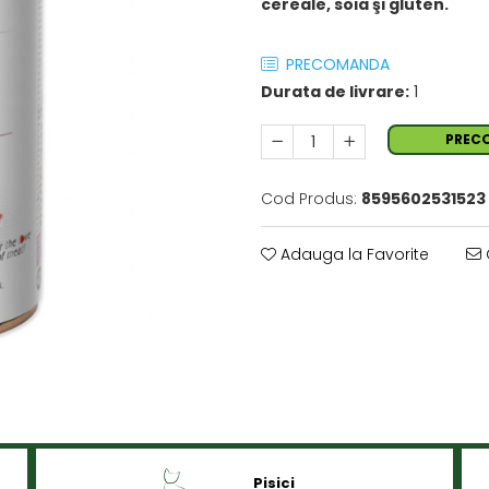
cereale, soia şi gluten.
PRECOMANDA
Durata de livrare:
1
PREC
Cod Produs:
8595602531523
Adauga la Favorite
Pisici