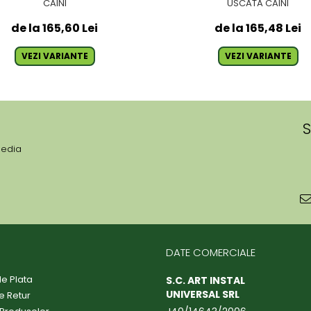
CAINI
USCATA CAINI
de la 165,60 Lei
de la 165,48 Lei
VEZI VARIANTE
VEZI VARIANTE
S
media
DATE COMERCIALE
e Plata
S.C. ART INSTAL
UNIVERSAL SRL
de Retur