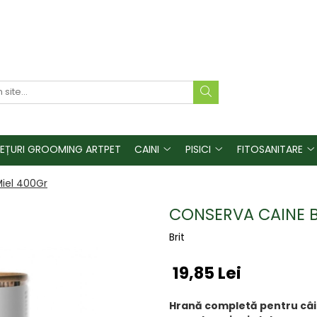
REȚURI GROOMING ARTPET
CAINI
PISICI
FITOSANITARE
Miel 400Gr
CONSERVA CAINE B
Brit
19,85 Lei
Hrană completă pentru câin