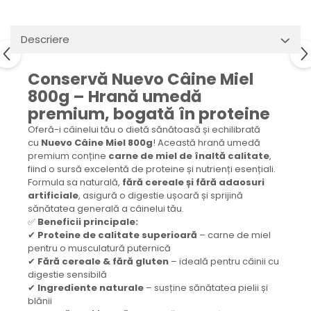
Descriere
Conservă Nuevo Câine Miel
800g – Hrană umedă
premium, bogată în proteine
Oferă-i câinelui tău o dietă sănătoasă și echilibrată
cu
Nuevo Câine Miel 800g
! Această hrană umedă
premium conține
carne de miel de înaltă calitate
,
fiind o sursă excelentă de proteine și nutrienți esențiali.
Formula sa naturală,
fără cereale și fără adaosuri
artificiale
, asigură o digestie ușoară și sprijină
sănătatea generală a câinelui tău.
✅
Beneficii principale:
✔
Proteine de calitate superioară
– carne de miel
pentru o musculatură puternică
✔
Fără cereale & fără gluten
– ideală pentru câinii cu
digestie sensibilă
✔
Ingrediente naturale
– susține sănătatea pielii și
blănii