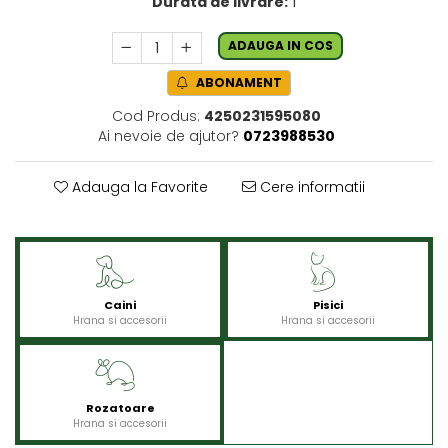
Durata de livrare:
1
ADAUGA IN COS
ABONAMENT
Cod Produs:
4250231595080
Ai nevoie de ajutor?
0723988530
Adauga la Favorite
Cere informatii
Caini
Pisici
Hrana si accesorii
Hrana si accesorii
Rozatoare
Hrana si accesorii