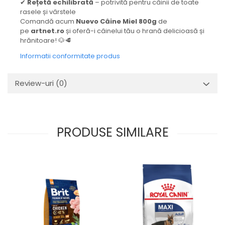
✔
Rețetă echilibrată
– potrivită pentru câinii de toate
rasele și vârstele
Comandă acum
Nuevo Câine Miel 800g
de
pe
artnet.ro
și oferă-i câinelui tău o hrană delicioasă și
hrănitoare! 🐶🥩
Informatii conformitate produs
Review-uri
(0)
PRODUSE SIMILARE