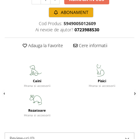
ABONAMENT
Cod Produs:
5949005012609
Ai nevoie de ajutor?
0723988530
Adauga la Favorite
Cere informatii
Caini
Pisici
Hrana si accesorii
Hrana si accesorii
Rozatoare
Hrana si accesorii
Review-uri
(0)