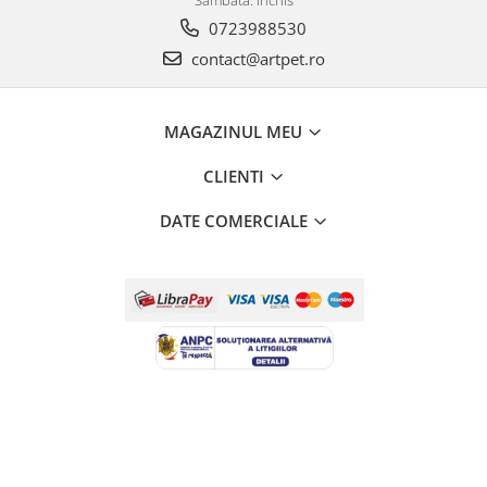
Sambata: inchis
0723988530
contact@artpet.ro
MAGAZINUL MEU
CLIENTI
DATE COMERCIALE
Creat cu ❤ și cu 🧠 de Dan Trifan iar
Platforma E-commerce by
Gomag