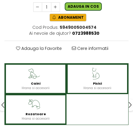
ADAUGA IN COS
ABONAMENT
Cod Produs:
5949005004574
Ai nevoie de ajutor?
0723988530
Adauga la Favorite
Cere informatii
Caini
Pisici
Hrana si accesorii
Hrana si accesorii
Rozatoare
Hrana si accesorii