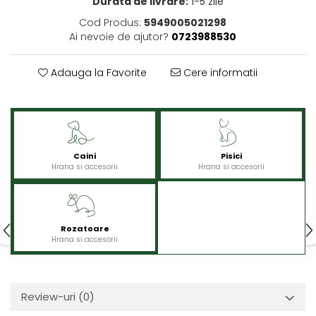
Durata de livrare:
1-5 zile
Cod Produs:
5949005021298
Ai nevoie de ajutor?
0723988530
Adauga la Favorite
Cere informatii
Caini
Pisici
Hrana si accesorii
Hrana si accesorii
Rozatoare
Hrana si accesorii
Review-uri
(0)