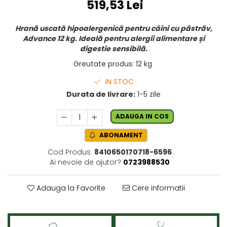
519,53 Lei
Hrană uscată hipoalergenică pentru câini cu păstrăv,
Advance 12 kg. Ideală pentru alergii alimentare și
digestie sensibilă.
Greutate produs
:
12 kg
IN STOC
Durata de livrare:
1-5 zile
ADAUGA IN COS
ABONAMENT
Cod Produs:
8410650170718-6596
Ai nevoie de ajutor?
0723988530
Adauga la Favorite
Cere informatii