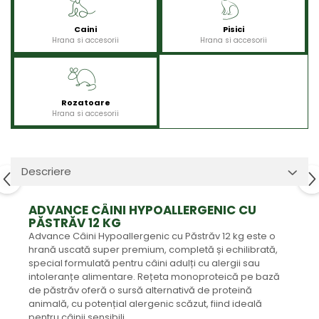
Caini
Pisici
Hrana si accesorii
Hrana si accesorii
Rozatoare
Hrana si accesorii
Descriere
ADVANCE CÂINI HYPOALLERGENIC CU
PĂSTRĂV 12 KG
Advance Câini Hypoallergenic cu Păstrăv 12 kg este o
hrană uscată super premium, completă și echilibrată,
special formulată pentru câini adulți cu alergii sau
intoleranțe alimentare. Rețeta monoproteică pe bază
de păstrăv oferă o sursă alternativă de proteină
animală, cu potențial alergenic scăzut, fiind ideală
pentru câinii sensibili.