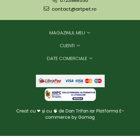
0723988530
contact@artpet.ro
MAGAZINUL MEU
CLIENTI
DATE COMERCIALE
Creat cu ❤ și cu 🧠 de Dan Trifan iar
Platforma E-
commerce by Gomag
https://wa.me/40723988530