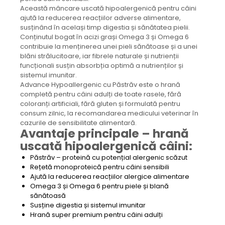
Această mâncare uscată hipoalergenică pentru câini
ajută la reducerea reacțiilor adverse alimentare,
susținând în același timp digestia și sănătatea pielii.
Conținutul bogat în acizi grași Omega 3 și Omega 6
contribuie la menținerea unei pieli sănătoase și a unei
blăni strălucitoare, iar fibrele naturale și nutrienții
funcționali susțin absorbția optimă a nutrienților și
sistemul imunitar.
Advance Hypoallergenic cu Păstrăv este o hrană
completă pentru câini adulți de toate rasele, fără
coloranți artificiali, fără gluten și formulată pentru
consum zilnic, la recomandarea medicului veterinar în
cazurile de sensibilitate alimentară.
Avantaje principale – hrană
uscată hipoalergenică câini:
Păstrăv – proteină cu potențial alergenic scăzut
Rețetă monoproteică pentru câini sensibili
Ajută la reducerea reacțiilor alergice alimentare
Omega 3 și Omega 6 pentru piele și blană
sănătoasă
Susține digestia și sistemul imunitar
Hrană super premium pentru câini adulți