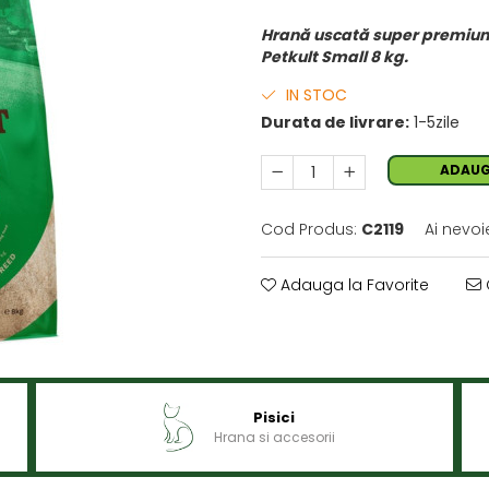
Hrană uscată super premium p
Petkult Small 8 kg.
IN STOC
Durata de livrare:
1-5zile
ADAUG
Cod Produs:
C2119
Ai nevoi
Adauga la Favorite
Pisici
Hrana si accesorii