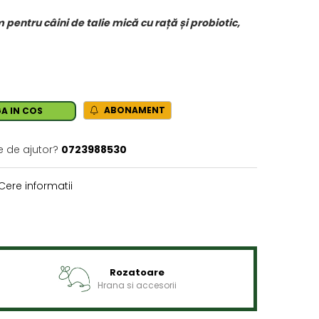
entru câini de talie mică cu rață și probiotic,
ABONAMENT
A IN COS
e de ajutor?
0723988530
Cere informatii
Rozatoare
Hrana si accesorii