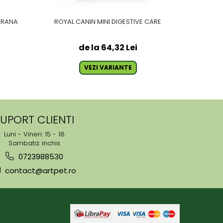
HRANA
ROYAL CANIN MINI DIGESTIVE CARE
ROYAL C
de la 64,32 Lei
VEZI VARIANTE
UPORT CLIENTI
Luni - Vineri: 15 - 18
Sambata: inchis
0723988530
contact@artpet.ro