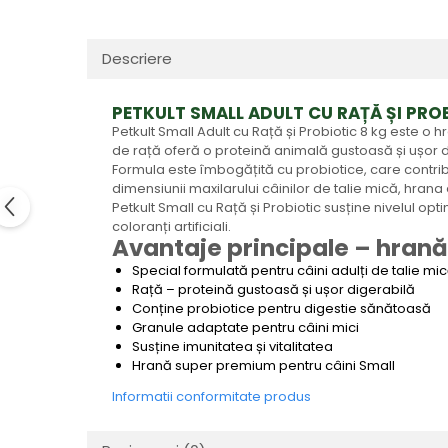
Descriere
PETKULT SMALL ADULT CU RAȚĂ ȘI PRO
Petkult Small Adult cu Rață și Probiotic 8 kg este o
de rață oferă o proteină animală gustoasă și ușor dig
Formula este îmbogățită cu probiotice, care contribui
dimensiunii maxilarului câinilor de talie mică, hran
Petkult Small cu Rață și Probiotic susține nivelul op
coloranți artificiali.
Avantaje principale – hrană 
Special formulată pentru câini adulți de talie mi
Rață – proteină gustoasă și ușor digerabilă
Conține probiotice pentru digestie sănătoasă
Granule adaptate pentru câini mici
Susține imunitatea și vitalitatea
Hrană super premium pentru câini Small
Informatii conformitate produs