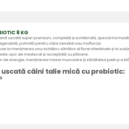
BIOTIC 8 KG
 hrană uscată super premium, completă și echilibrată, special formulat
erabilă, potrivită pentru câinii sensibili sau mofturoși.
e la menținerea unui echilibru sănătos al florei intestinale și la susț
a este ușor de mestecat și acceptată cu plăcere.
tim de energie, menținerea masei musculare și sănătatea pielii și a blăn
uscată câini talie mică cu probiotic:
că