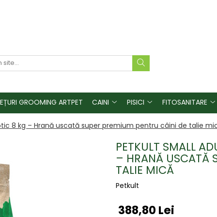
REȚURI GROOMING ARTPET
CAINI
PISICI
FITOSANITARE
iotic 8 kg – Hrană uscată super premium pentru câini de talie mi
PETKULT SMALL ADU
– HRANĂ USCATĂ S
TALIE MICĂ
Petkult
388,80 Lei