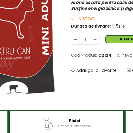
Hrană uscată pentru câini de 
Susține energia zilnică și di
IN STOC
Durata de livrare:
1-5zile
ADAUG
Cod Produs:
C2124
Ai nevo
Adauga la Favorite
Pisici
Hrana si accesorii