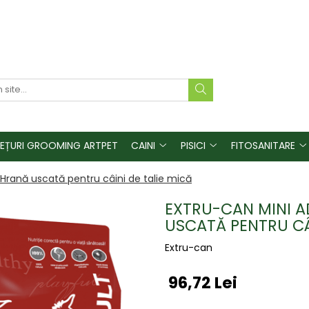
REȚURI GROOMING ARTPET
CAINI
PISICI
FITOSANITARE
 Hrană uscată pentru câini de talie mică
EXTRU-CAN MINI A
USCATĂ PENTRU CÂI
Extru-can
96,72 Lei