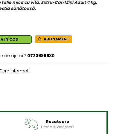
talie mică cu vită, Extru-Can Mini Adult 4 kg.
gestia sănătoasă.
ABONAMENT
A IN COS
ie de ajutor?
0723988530
Cere informatii
Rozatoare
Hrana si accesorii