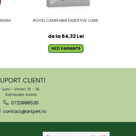
HRANA
ROYAL CANIN MINI DIGESTIVE CARE
ROYAL C
de la 64,32 Lei
VEZI VARIANTE
UPORT CLIENTI
Luni - Vineri: 15 - 18
Sambata: inchis
0723988530
contact@artpet.ro