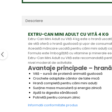
Descriere
EXTRU-CAN MINI ADULT CU VITĂ 4 KG
Extru-Can Mini Adult cu Vită 4 kg este o hrană usca
de vită oferă o hrană gustoasă și ușor de consumat, p
Această mâncare uscată pentru câini mini adulți con
Formula este îmbogățită cu vitamine și minerale esen
Extru-Can Mini Adult cu Vită este recomandată pentru 
nivel moderat de activitate.
Avantaje principale – hrană 
Vită – sursă de proteină animală gustoasă
Crochete adaptate câinilor de talie mică
Hrană completă pentru câini mini adulți
Susține masa musculară și energia zilnică
Ajută la digestia sănătoasă
Potrivită pentru consum zilnic
Informatii conformitate produs