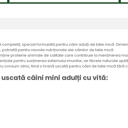
tă completă, special formulată pentru câini adulți de talie mică. Dim
otrivită pentru nevoile nutriționale ale câinilor de talie mică.
ține proteine animale de calitate care contribuie la menținerea mase
țiale pentru susținerea sistemului imunitar, iar fibrele naturale ajut
consum zilnic, fiind o hrană uscată pentru câini de talie mică fără colo
uscată câini mini adulți cu vită: