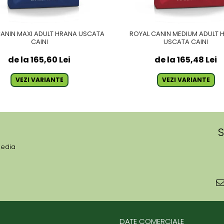
CANIN MAXI ADULT HRANA USCATA
ROYAL CANIN MEDIUM ADULT 
CAINI
USCATA CAINI
de la 165,60 Lei
de la 165,48 Lei
VEZI VARIANTE
VEZI VARIANTE
S
media
DATE COMERCIALE