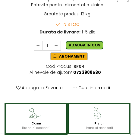
Potrivita pentru alimentatia zilnica.
Greutate produs
:
12 kg
IN STOC
Durata de livrare:
1-5 zile
ADAUGA IN COS
ABONAMENT
Cod Produs:
RF04
Ai nevoie de ajutor?
0723988530
Adauga la Favorite
Cere informatii
Caini
Pisici
Hrana si accesorii
Hrana si accesorii