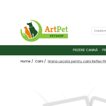
Caini
Pisici
Fitosanitare
Hrana caini
Hrana pisici
Combatere Daunatori
Hrana uscata caini
Hrana uscata pisici
Muste
Delicatese caini
Diete veterinare pisici
Tantari
Hrana umeda caini
Hrana umeda pisici
Rozatoare
FRIZERIE CANINĂ
P
Suplimente caini
Delicatese pisici
Furnici
Diete veterinare caini
Lapte pisici
Home /
Caini /
Hrana uscata pentru caini Reflex Pl
Lapte catei
Suplimente pisici
Accesorii caini
Accesorii pisici
Castroane si boluri caini
Castroane, boluri pisici
Cosuri, perne, paturi caini
Jucarii pisici
Zgarzi, lese, hamuri caini
Centre de joaca, sisaluri pisici
Jucarii caini
Custi pisici
Fashion caini
Zgarzi, lese, hamuri pisici