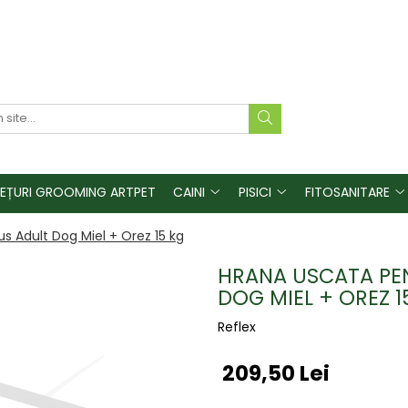
REȚURI GROOMING ARTPET
CAINI
PISICI
FITOSANITARE
us Adult Dog Miel + Orez 15 kg
HRANA USCATA PEN
DOG MIEL + OREZ 1
Reflex
209,50 Lei