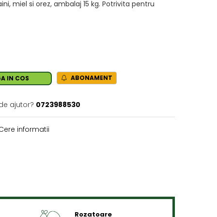
i, miel si orez, ambalaj 15 kg. Potrivita pentru
ABONAMENT
A IN COS
de ajutor?
0723988530
Cere informatii
Rozatoare