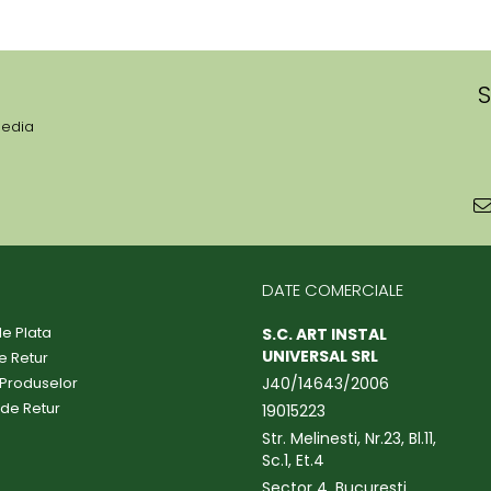
S
media
DATE COMERCIALE
e Plata
S.C. ART INSTAL
UNIVERSAL SRL
de Retur
 Produselor
J40/14643/2006
 de Retur
19015223
Str. Melinesti, Nr.23, Bl.11,
Sc.1, Et.4
Sector 4, Bucuresti