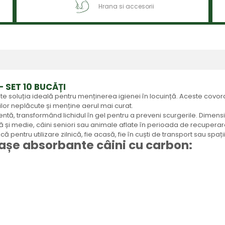
Hrana si accesorii
 SET 10 BUCĂȚI
te soluția ideală pentru menținerea igienei în locuință. Aceste covor
ilor neplăcute și menține aerul mai curat.
cientă, transformând lichidul în gel pentru a preveni scurgerile. Dime
ică și medie, câini seniori sau animale aflate în perioada de recuperar
ă pentru utilizare zilnică, fie acasă, fie în cuști de transport sau spaț
așe absorbante câini cu carbon: