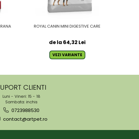
HRANA
ROYAL CANIN MINI DIGESTIVE CARE
ROYAL C
de la 64,32 Lei
VEZI VARIANTE
UPORT CLIENTI
Luni - Vineri: 15 - 18
Sambata: inchis
0723988530
contact@artpet.ro