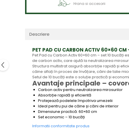
Hrana si accesorii
Descriere
PET PAD CU CARBON ACTIV 60×60 CM –
Pet Pad cu Carbon Activ 60×60 cm – set 10 bucăți es
de carbon activ, care ajută la neutralizarea mirosur
Structura multistrat asigură absorbție rapidă și efi
câine aflați în proces de învățare, câini de talie m
Setul de 10 bucăți este o soluție practică și economic
Avantaje principale – covor
Carbon activ pentru neutralizarea mirosurilor
Absorbție rapidă și eficientă
Protejează podelele împotriva umezelii
Ideal pentru pui de câine și câini de interior
Dimensiune practică: 60×60 cm
Set economic – 10 bucăți
Informatii conformitate produs