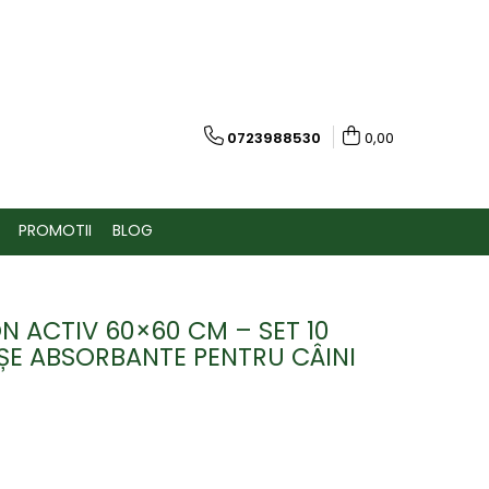
0723988530
0,00
PROMOTII
BLOG
N ACTIV 60×60 CM – SET 10
E ABSORBANTE PENTRU CÂINI