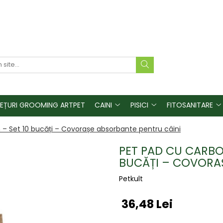
REȚURI GROOMING ARTPET
CAINI
PISICI
FITOSANITARE
– Set 10 bucăți – Covorașe absorbante pentru câini
PET PAD CU CARBO
BUCĂȚI – COVORAȘ
Petkult
36,48 Lei