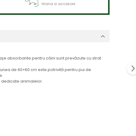
Hrana si accesorii
așe absorbante pentru câini sunt prevăzute cu strat
nsiunea de 60×60 cm este potrivită pentru pui de
e.
ii dedicate animalelor.