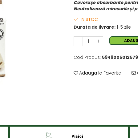
Covorașe absorbante pentru c
Neutralizează mirosurile și 
IN STOC
Durata de livrare:
1-5 zile
ADAUG
Cod Produs:
5949005012579
Adauga la Favorite
Pisici