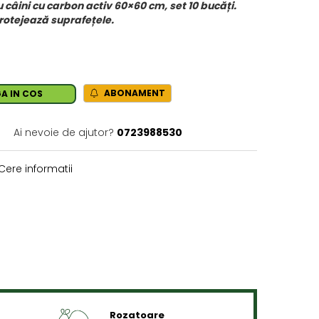
âini cu carbon activ 60×60 cm, set 10 bucăți.
protejează suprafețele.
ABONAMENT
A IN COS
Ai nevoie de ajutor?
0723988530
Cere informatii
Rozatoare