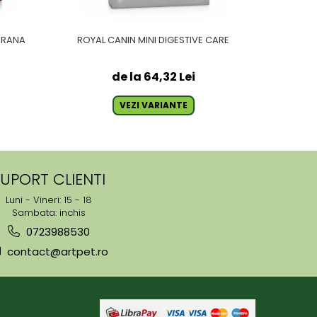
HRANA
ROYAL CANIN MINI DIGESTIVE CARE
ROYAL C
de la 64,32 Lei
VEZI VARIANTE
UPORT CLIENTI
Luni - Vineri: 15 - 18
Sambata: inchis
0723988530
contact@artpet.ro