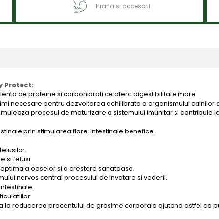
Hrana si accesorii
y Protect:
elenta de proteine si carbohidrati ce ofera digestibilitate mare
mi necesare pentru dezvoltarea echilibrata a organismului cainilor 
stimuleaza procesul de maturizare a sistemului imunitar si contribuie l
estinale prin stimularea florei intestinale benefice.
elusilor.
 si fetusi.
 optima a oaselor si o crestere sanatoasa.
mului nervos central procesului de invatare si vederii.
ntestinale.
culatiilor.
uta la reducerea procentului de grasime corporala ajutand astfel ca p