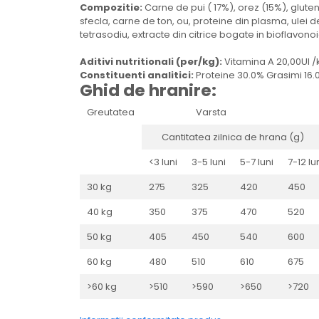
Compozitie:
Carne de pui ( 17%), orez (15%), glute
sfecla, carne de ton, ou, proteine din plasma, ulei de
tetrasodiu, extracte din citrice bogate in bioflavo
Aditivi nutritionali (per/kg):
Vitamina A 20,00UI 
Constituenti analitici:
Proteine 30.0% Grasimi 16.
Ghid de hranire:
Greutatea
Varsta
Cantitatea zilnica de hrana (g)
<3 luni
3-5 luni
5-7 luni
7-12 lu
30 kg
275
325
420
450
40 kg
350
375
470
520
50 kg
405
450
540
600
60 kg
480
510
610
675
>60 kg
>510
>590
>650
>720