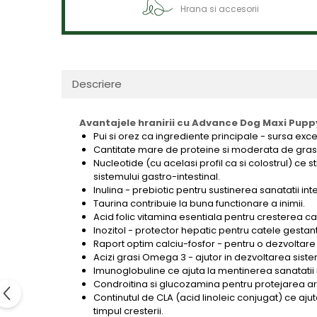
Hrana si accesorii
Descriere
Avantajele hranirii cu Advance Dog Maxi Pupp
Pui si orez ca ingrediente principale - sursa exc
Cantitate mare de proteine si moderata de grasi
Nucleotide (cu acelasi profil ca si colostrul) ce 
sistemului gastro-intestinal.
Inulina - prebiotic pentru sustinerea sanatatii int
Taurina contribuie la buna functionare a inimii.
Acid folic vitamina esentiala pentru cresterea cat
Inozitol - protector hepatic pentru catele gestante
Raport optim calciu-fosfor - pentru o dezvoltare
Acizi grasi Omega 3 - ajutor in dezvoltarea siste
Imunoglobuline ce ajuta la mentinerea sanatatii i
Condroitina si glucozamina pentru protejarea arti
Continutul de CLA (acid linoleic conjugat) ce aj
timpul cresterii.