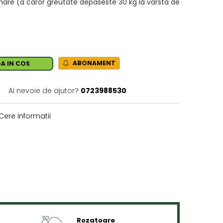
 mare (a caror greutate depaseste 30 kg la varsta de
ABONAMENT
A IN COS
Ai nevoie de ajutor?
0723988530
Cere informatii
Rozatoare