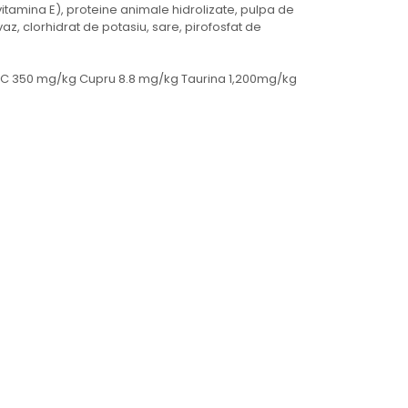
vitamina E), proteine animale hidrolizate, pulpa de
vaz, clorhidrat de potasiu, sare, pirofosfat de
na C 350 mg/kg Cupru 8.8 mg/kg Taurina 1,200mg/kg