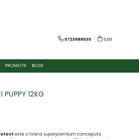
0723988530
0,00
PROMOTII
BLOG
 PUPPY 12KG
rotect
este o hrana superpremium conceputa