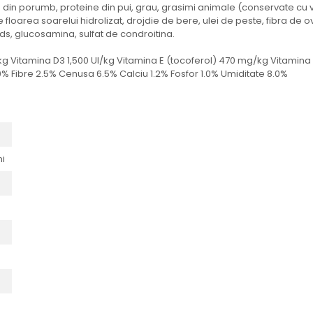
n din porumb, proteine din pui, grau, grasimi animale (conservate cu 
 floarea soarelui hidrolizat, drojdie de bere, ulei de peste, fibra de o
noids, glucosamina, sulfat de condroitina.
/kg Vitamina D3 1,500 UI/kg Vitamina E (tocoferol) 470 mg/kg Vitami
0% Fibre 2.5% Cenusa 6.5% Calciu 1.2% Fosfor 1.0% Umiditate 8.0%
ni