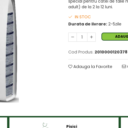
special pentru catei de talie
adult) de la 2 la 12 luni.
IN STOC
Durata de livrare:
2-5zile
ADAUG
Cod Produs:
2010000120378
Adauga la Favorite
Pisici