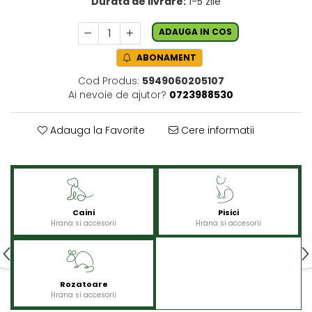
Durata de livrare:
1-5 zile
ADAUGA IN COS
ABONAMENT
Cod Produs:
5949060205107
Ai nevoie de ajutor?
0723988530
Adauga la Favorite
Cere informatii
Caini
Pisici
Hrana si accesorii
Hrana si accesorii
Rozatoare
Hrana si accesorii