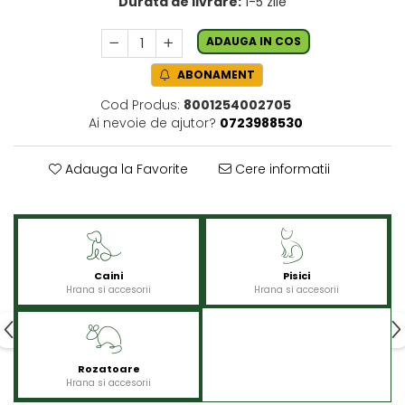
Durata de livrare:
1-5 zile
ADAUGA IN COS
ABONAMENT
Cod Produs:
8001254002705
Ai nevoie de ajutor?
0723988530
Adauga la Favorite
Cere informatii
Caini
Pisici
Hrana si accesorii
Hrana si accesorii
Rozatoare
Hrana si accesorii