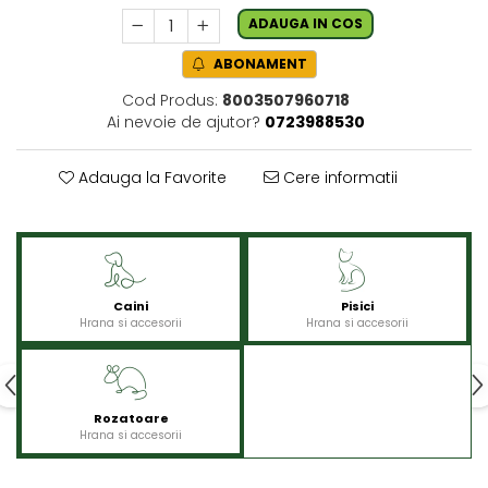
ADAUGA IN COS
ABONAMENT
Cod Produs:
8003507960718
Ai nevoie de ajutor?
0723988530
Adauga la Favorite
Cere informatii
Caini
Pisici
Hrana si accesorii
Hrana si accesorii
Rozatoare
Hrana si accesorii