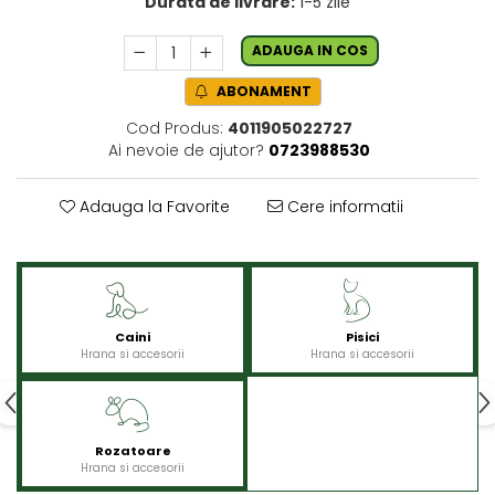
Durata de livrare:
1-5 zile
ADAUGA IN COS
ABONAMENT
Cod Produs:
4011905022727
Ai nevoie de ajutor?
0723988530
Adauga la Favorite
Cere informatii
Caini
Pisici
Hrana si accesorii
Hrana si accesorii
Rozatoare
Hrana si accesorii