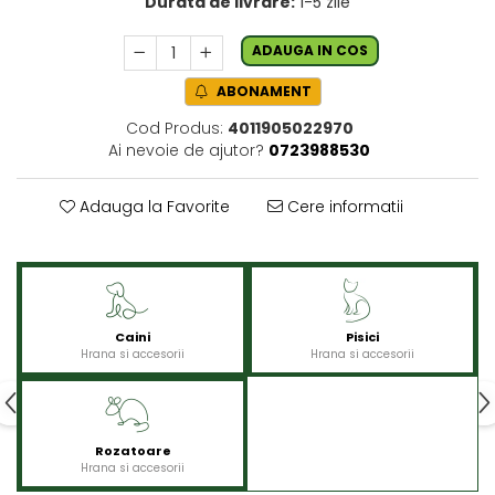
Durata de livrare:
1-5 zile
ADAUGA IN COS
ABONAMENT
Cod Produs:
4011905022970
Ai nevoie de ajutor?
0723988530
Adauga la Favorite
Cere informatii
Caini
Pisici
Hrana si accesorii
Hrana si accesorii
Rozatoare
Hrana si accesorii