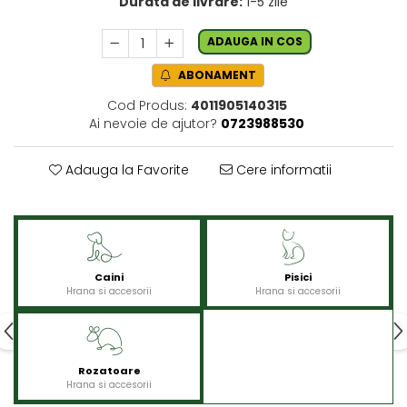
Durata de livrare:
1-5 zile
ADAUGA IN COS
ABONAMENT
Cod Produs:
4011905140315
Ai nevoie de ajutor?
0723988530
Adauga la Favorite
Cere informatii
Caini
Pisici
Hrana si accesorii
Hrana si accesorii
Rozatoare
Hrana si accesorii