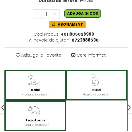
Durata de livrare:
1-5 zile
ADAUGA IN COS
ABONAMENT
Cod Produs:
4011905028989
Ai nevoie de ajutor?
0723988530
Adauga la Favorite
Cere informatii
Caini
Pisici
Hrana si accesorii
Hrana si accesorii
Rozatoare
Hrana si accesorii