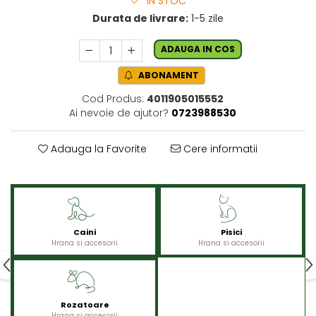
IN STOC
Durata de livrare:
1-5 zile
ADAUGA IN COS
ABONAMENT
Cod Produs:
4011905015552
Ai nevoie de ajutor?
0723988530
Adauga la Favorite
Cere informatii
Caini
Pisici
Hrana si accesorii
Hrana si accesorii
Rozatoare
Hrana si accesorii