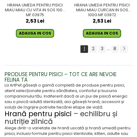
HRANA UMEDA PENTRU PISICI
HRANA UMEDA PENTRU PISICI
MIAU MIAU CU VITA IN SOS 100G
MIAU MIAU CURCAN IN SOS
MF.03975
100G MF.03972
2,53 Lei
2,53 Lei
ADAUGA IN COS
ADAUGA IN COS
1
2
3
...
8
PRODUSE PENTRU PISICI – TOT CE ARE NEVOIE
FELINA TA
La ArtPet găsești o gamă completă de produse pentru pisici,
atent selecționate pentru sănătatea, confortul și bucuria
companionului tău. Indiferent dacă ai un pui de pisică energic
sau o pisică adultă sterilizată, aici găsești hrană, accesorii și
soluții de îngrijire potrivite fiecărei etape de viață.
Hrană pentru pisici
– echilibru și
nutriție zilnică
Alege dintr-o varietate de hrană uscată și hrană umedă pentru
pisici, inclusiv formule pentru pisici sterilizate, kitten, adulte sau