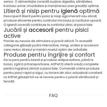
senior. O alimentație corectă susține digestia, sănătatea
tractului urinar, imunitatea și menținerea unei greutăți optime.
Litieră și nisip pentru
igienă
optimă
Descoperă litieră pentru pisici și nisip aglomerant sau silicat,
produse eficiente pentru controlul mirosului și curățare ușoară.
O igienă corectă contribuie la confortul zilnic al pisicii tale.
Jucării și
accesorii
pentru pisici
active
Pisicile au nevoie de stimulare și joacă zilnică. În această
categorie găsești jucării interactive, mingi, undițe și accesorii
care reduc stresul și mențin nivelul optim de activitate.
Produse pentru îngrijire și confort
De la perii pentru blană și produse antiparazitare, până la
boluri, zgărzi și transportoare, ArtPet îți oferă soluții complete
pentru îngrijirea zilnică a pisicii tale. Comandă online produse
pentru pisici rapid și sigur, cu livrare din stoc actualizat constant.
La ArtPet găsești tot ce ai nevoie pentru o pisică sănătoasă și
fericită.
FAQ