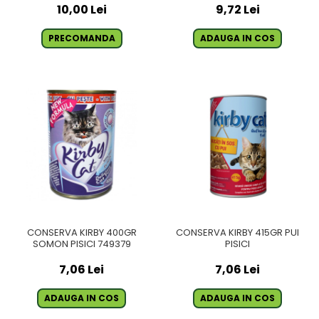
10,00 Lei
9,72 Lei
PRECOMANDA
ADAUGA IN COS
CONSERVA KIRBY 400GR
CONSERVA KIRBY 415GR PUI
SOMON PISICI 749379
PISICI
7,06 Lei
7,06 Lei
ADAUGA IN COS
ADAUGA IN COS