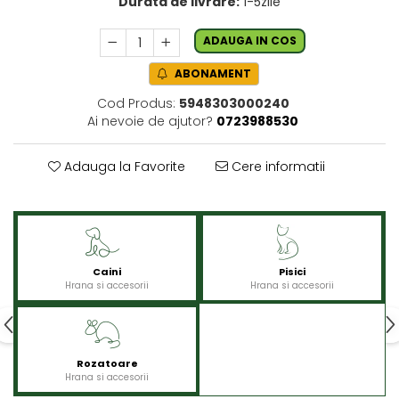
Durata de livrare:
1-5zile
ADAUGA IN COS
ABONAMENT
Cod Produs:
5948303000240
Ai nevoie de ajutor?
0723988530
Adauga la Favorite
Cere informatii
Caini
Pisici
Hrana si accesorii
Hrana si accesorii
Rozatoare
Hrana si accesorii