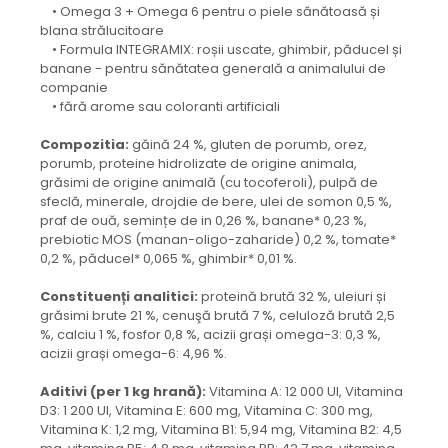
• Omega 3 + Omega 6 pentru o piele sănătoasă și
blana strălucitoare
• Formula INTEGRAMIX: roșii uscate, ghimbir, păducel și
banane - pentru sănătatea generală a animalului de
companie
• fără arome sau coloranti artificiali
Compozitia:
găină 24 %, gluten de porumb, orez,
porumb, proteine hidrolizate de origine animala,
grăsimi de origine animală (cu tocoferoli), pulpă de
sfeclă, minerale, drojdie de bere, ulei de somon 0,5 %,
praf de ouă, semințe de in 0,26 %, banane* 0,23 %,
prebiotic MOS (manan-oligo-zaharide) 0,2 %, tomate*
0,2 %, păducel* 0,065 %, ghimbir* 0,01 %.
Constituenți analitici:
proteină brută 32 %, uleiuri și
grăsimi brute 21 %, cenuşă brută 7 %, celuloză brută 2,5
%, calciu 1 %, fosfor 0,8 %, acizii grași omega-3: 0,3 %,
acizii grași omega-6: 4,96 %.
Aditivi (per 1 kg hrană):
Vitamina A: 12 000 UI, Vitamina
D3: 1 200 UI, Vitamina E: 600 mg, Vitamina C: 300 mg,
Vitamina K: 1,2 mg, Vitamina B1: 5,94 mg, Vitamina B2: 4,5