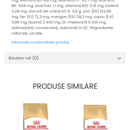
mg, vitamina B5: 4,8 mg, vitamina PP: 42,7 mg, vitamina
B6: 3,56 mg, acid folic 1,1 mg, vitamina B12: 0,16 mg, biotină
0,08 mg, clorură de colină 60 %: 3,8 g, zinc (E6) 102,98
mg, fier (E1) 72,3 mg, mangan (E5) 29,2 mg, cupru (E4)
11,95 mg, taurină 2 400 mg, DL-metionină 5 000 mg,
antioxidanți, conservanți, autorizați în UE. *Ingrediente
naturale, uscate.
Informatii conformitate produs
Review-uri
(0)
PRODUSE SIMILARE