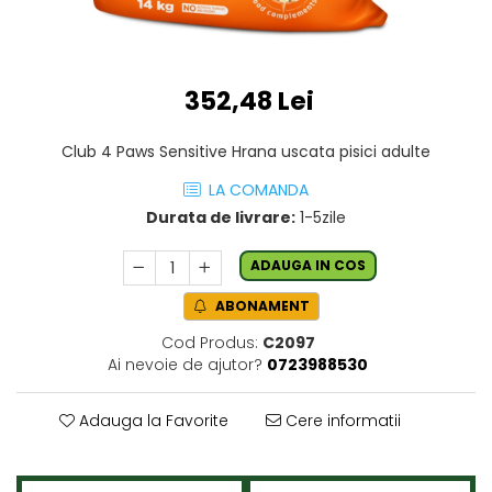
352,48 Lei
Club 4 Paws Sensitive Hrana uscata pisici adulte
LA COMANDA
Durata de livrare:
1-5zile
ADAUGA IN COS
ABONAMENT
Cod Produs:
C2097
Ai nevoie de ajutor?
0723988530
Adauga la Favorite
Cere informatii