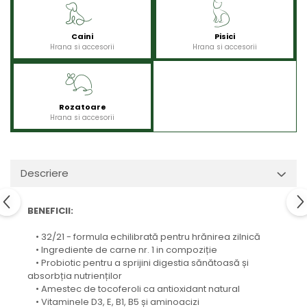
Caini
Pisici
Hrana si accesorii
Hrana si accesorii
Rozatoare
Hrana si accesorii
Descriere
BENEFICII:
• 32/21 - formula echilibrată pentru hrănirea zilnică
• Ingrediente de carne nr. 1 in compoziție
• Probiotic pentru a sprijini digestia sănătoasă și
absorbția nutrienților
• Amestec de tocoferoli ca antioxidant natural
• Vitaminele D3, E, B1, B5 și aminoacizi