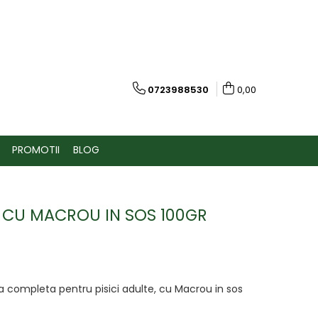
0723988530
0,00
PROMOTII
BLOG
A CU MACROU IN SOS 100GR
 completa pentru pisici adulte, cu Macrou in sos