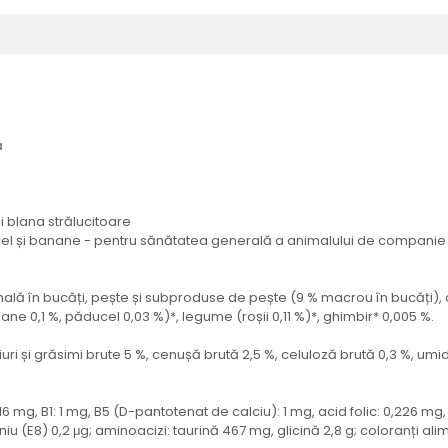
ă
blana strălucitoare
cel și banane - pentru sănătatea generală a animalului de companie
ală în bucăți, pește și subproduse de pește (9 % macrou în bucăți), c
ane 0,1 %, păducel 0,03 %)*, legume (roșii 0,11 %)*, ghimbir* 0,005 %.
uri și grăsimi brute 5 %, cenușă brută 2,5 %, celuloză brută 0,3 %, umidi
 16 mg, B1: 1 mg, B5 (D-pantotenat de calciu): 1 mg, acid folic: 0,226 mg
u (E8) 0,2 μg; aminoacizi: taurină 467 mg, glicină 2,8 g; coloranți ali