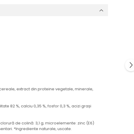
ereale, extract din proteine vegetale, minerale,
tate 82 %, calciu 0,35 %, fosfor 0,3 %, acizi grași
, clorură de colină: 3,1 g; microelemente: zinc (E6)
mentari. *Ingrediente naturale, uscate.