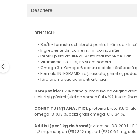
Descriere
BENEFICII:
• 8,5/5 - formula echilibrată pentru hrănirea zilnic
• Ingrediente din carne nr. 1 in compoziție
• Pentru pisici adulte cu virsta mai mare de 1 an
• Vitaminele D3, E, B1, B5 și aminoacizi
• Omega 3 + Omega 6 pentru o piele sănătoasă și 
• Formula INTEGRAMIX: roșii uscate, ghimbir, pădu
• fără arome sau coloranti artificiali
Compozitie:
67 % carne și produse de origine anim
uleiuri și grăsimi (ulei de somon 0,44 %), fructe (ban
CONSTITUENȚI ANALITICI:
proteina bruta 8,5 %, ulei
omega-3: 0,13 %, acizi grași omega-6: 0,34 %.
Aditivi (per 1 kg de hrană):
vitamine: D3: 200 UI, E:
4,2 mg, mangan (E5) 3,12 mg, iod (E2) 0,64 mg, seleni