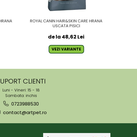
 HRANA
ROYAL CANIN HAIR&SKIN CARE HRANA
ROYAL C
USCATA PISICI
de la 48,62 Lei
VEZI VARIANTE
UPORT CLIENTI
Luni - Vineri: 15 - 18
Sambata: inchis
0723988530
contact@artpet.ro