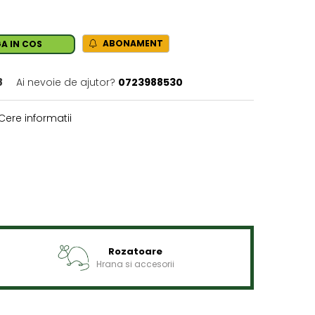
ABONAMENT
A IN COS
8
Ai nevoie de ajutor?
0723988530
Cere informatii
Rozatoare
Hrana si accesorii