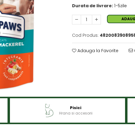
Durata de livrare:
1-5zile
ADAUG
Cod Produs:
482008390895
Adauga la Favorite
Pisici
Hrana si accesorii