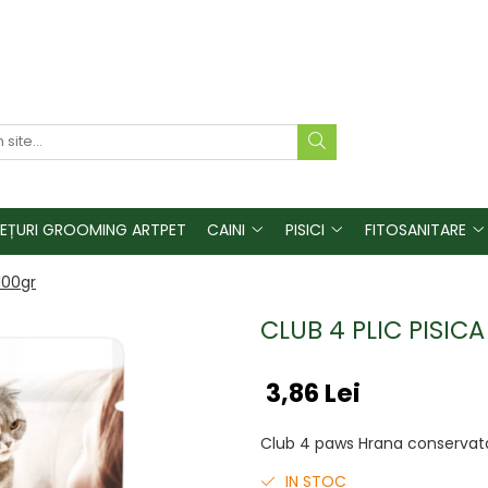
REȚURI GROOMING ARTPET
CAINI
PISICI
FITOSANITARE
100gr
CLUB 4 PLIC PISIC
3,86 Lei
Club 4 paws Hrana conservata
IN STOC