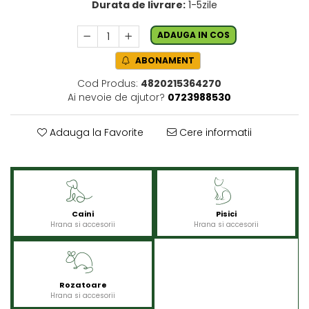
Durata de livrare:
1-5zile
ADAUGA IN COS
ABONAMENT
Cod Produs:
4820215364270
Ai nevoie de ajutor?
0723988530
Adauga la Favorite
Cere informatii
Caini
Pisici
Hrana si accesorii
Hrana si accesorii
Rozatoare
Hrana si accesorii