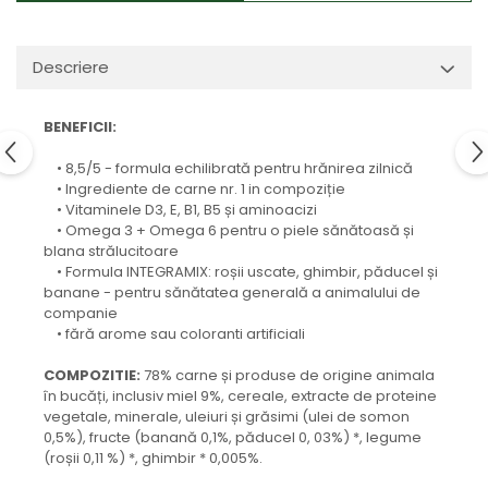
Descriere
BENEFICII:
• 8,5/5 - formula echilibrată pentru hrănirea zilnică
• Ingrediente de carne nr. 1 in compoziție
• Vitaminele D3, E, B1, B5 și aminoacizi
• Omega 3 + Omega 6 pentru o piele sănătoasă și
blana strălucitoare
• Formula INTEGRAMIX: roșii uscate, ghimbir, păducel și
banane - pentru sănătatea generală a animalului de
companie
• fără arome sau coloranti artificiali
COMPOZITIE:
78% carne și produse de origine animala
în bucăți, inclusiv miel 9%, cereale, extracte de proteine ​​
vegetale, minerale, uleiuri și grăsimi (ulei de somon
0,5%), fructe (banană 0,1%, păducel 0, 03%) *, legume
(roșii 0,11 %) *, ghimbir * 0,005%.