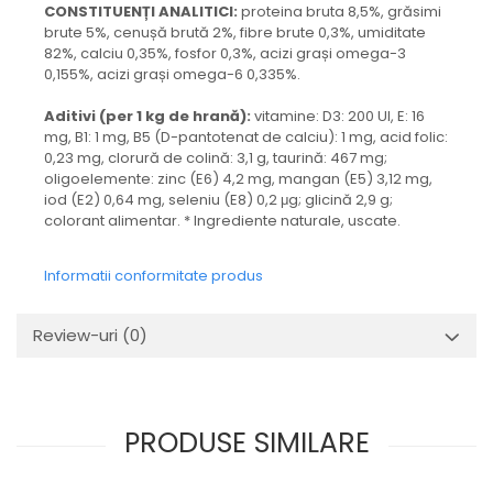
CONSTITUENȚI ANALITICI:
proteina ​​bruta 8,5%, grăsimi
brute 5%, cenușă brută 2%, fibre brute 0,3%, umiditate
82%, calciu 0,35%, fosfor 0,3%, acizi grași omega-3
0,155%, acizi grași omega-6 0,335%.
Aditivi (per 1 kg de hrană):
vitamine: D3: 200 UI, E: 16
mg, B1: 1 mg, B5 (D-pantotenat de calciu): 1 mg, acid folic:
0,23 mg, clorură de colină: 3,1 g, taurină: 467 mg;
oligoelemente: zinc (E6) 4,2 mg, mangan (E5) 3,12 mg,
iod (E2) 0,64 mg, seleniu (E8) 0,2 μg; glicină 2,9 g;
colorant alimentar. * Ingrediente naturale, uscate.
Informatii conformitate produs
Review-uri
(0)
PRODUSE SIMILARE