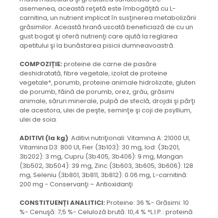
asemenea, această reţetă este îmbogăţită cu L-
carnitina, un nutrient implicat în susţinerea metabolizării
grăsimilor. Această hrană uscată beneficiază de cu un
gust bogat şi oferă nutrienţi care ajută la reglarea
apetitului şi la bunăstarea pisicii dumneavoastră.
COMPOZIȚIE:
proteine de carne de pasăre
deshidratată, fibre vegetale, izolat de proteine
vegetale*, porumb, proteine animale hidrolizate, gluten
de porumb, făină de porumb, orez, grâu, grăsimi
animale, săruri minerale, pulpă de sfeclă, drojdii şi părţi
ale acestora, ulei de peşte, seminţe şi coji de psyllium,
ulei de soia.
ADITIVI (la kg)
: Aditivi nutriţionali: Vitamina A: 21000 UI,
Vitamina D3: 800 UI, Fier (3b103): 30 mg, Iod: (3b201,
3b202): 3 mg, Cupru (3b405, 3b406): 9 mg, Mangan
(3b502, 3b504): 39 mg, Zinc (3b603, 3b605, 3b606): 128
mg, Seleniu (3b801, 3b811, 3b812): 0.06 mg, L-carnitină:
200 mg - Conservanţi – Antioxidanţi
CONSTITUENȚI ANALITICI:
Proteine: 36 %- Grăsimi: 10
%- Cenuşă: 7,5 %- Celuloză brută: 10,4 % *L.I.P.: proteină