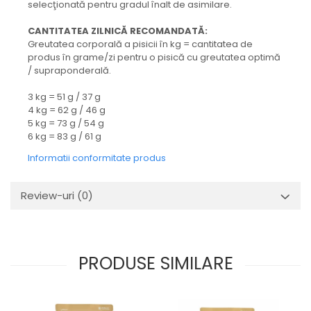
selecţionată pentru gradul înalt de asimilare.
CANTITATEA ZILNICĂ RECOMANDATĂ:
Greutatea corporală a pisicii în kg = cantitatea de
produs în grame/zi pentru o pisică cu greutatea optimă
/ supraponderală.
3 kg = 51 g / 37 g
4 kg = 62 g / 46 g
5 kg = 73 g / 54 g
6 kg = 83 g / 61 g
Informatii conformitate produs
Review-uri
(0)
PRODUSE SIMILARE