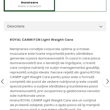
Rozatoare
Hrana si accesorii
Descriere
ROYAL CANIN FCN Light Weight Care
Menţinerea condiţiei corporale optime şi a masei
musculare este foarte importantă pentru sănătatea
generale a pisicii dumneavoastră. În cazul în care pisica
dumneavoastră are o tendinţă de îngrăşare, o hrană
care conţine nutrienţi ce susţin managementul greutăţii,
reprezintă soluţia ideala. Fiecare reţetă din gama ROYAL
CANIN® Light Weight Care pentru pisici este o formulă
completă din punct de vedere nutriţional şi este creată
special pentru a susţine sănătatea şi bunăstarea pisicii
dumneavoastră, prin acoperirea şi gestionarea nevoilor
sale nutritionale unice.
Hrana ROYAL CANIN® Light Weight Care are un conţinut
de proteină adaptat, pentru a ajuta pisica să îşi menţină
masa musculară şi greutatea sănătoasă. De