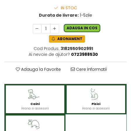
IN STOC
Durata de livrare:
1-5zile
ADAUGA IN COS
ABONAMENT
Cod Produs:
3182550902991
Ai nevoie de ajutor?
0723988530
Adauga la Favorite
Cere informatii
Caini
Pisici
Hrana si accesorii
Hrana si accesorii