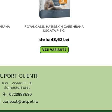
 HRANA
ROYAL CANIN HAIR&SKIN CARE HRANA
ROYAL C
USCATA PISICI
de la 48,62 Lei
VEZI VARIANTE
UPORT CLIENTI
Luni - Vineri: 15 - 18
Sambata: inchis
0723988530
contact@artpet.ro