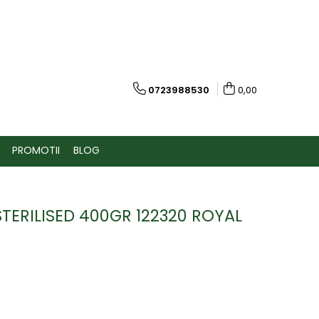
0723988530
0,00
PROMOTII
BLOG
STERILISED 400GR 122320 ROYAL