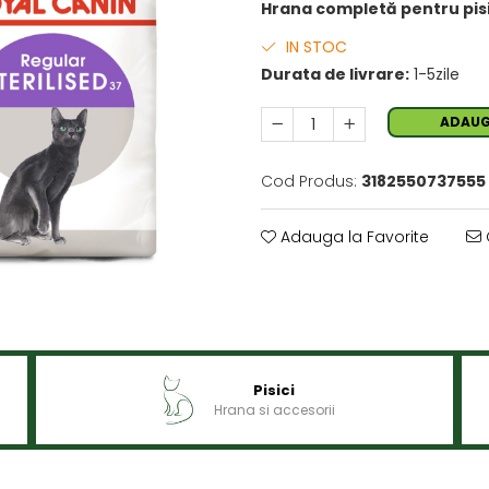
Hrana completă pentru pisici
IN STOC
Durata de livrare:
1-5zile
ADAUG
Cod Produs:
3182550737555
Adauga la Favorite
Pisici
Hrana si accesorii