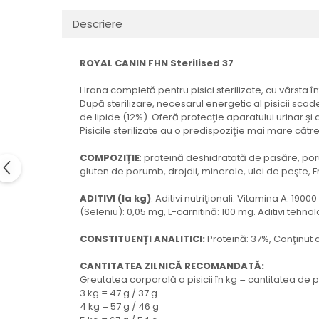
Descriere
ROYAL CANIN FHN Sterilised 37
Hrana completă pentru pisici sterilizate, cu vârsta înt
După sterilizare, necesarul energetic al pisicii scad
de lipide (12%). Oferă protecţie aparatului urinar şi 
Pisicile sterilizate au o predispoziţie mai mare către
COMPOZIȚIE
: proteină deshidratată de pasăre, poru
gluten de porumb, drojdii, minerale, ulei de peşte, 
ADITIVI (la kg)
: Aditivi nutriţionali: Vitamina A: 190
(Seleniu): 0,05 mg, L-carnitină: 100 mg. Aditivi tehno
CONSTITUENȚI ANALITICI:
Proteină: 37%, Conţinut d
CANTITATEA ZILNICĂ RECOMANDATĂ:
Greutatea corporală a pisicii în kg = cantitatea d
3 kg = 47 g / 37 g
4 kg = 57 g / 46 g