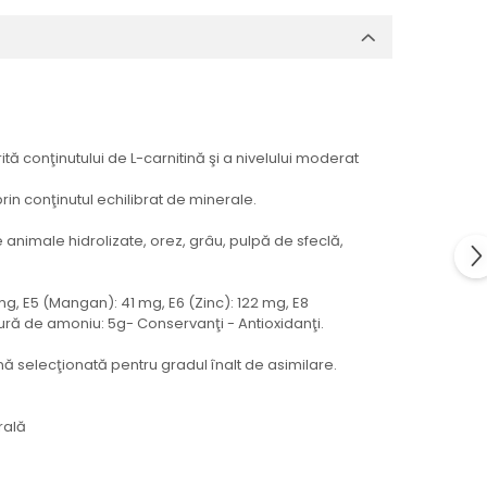
ită conţinutului de L-carnitină şi a nivelului moderat
prin conţinutul echilibrat de minerale.
 animale hidrolizate, orez, grâu, pulpă de sfeclă,
10 mg, E5 (Mangan): 41 mg, E6 (Zinc): 122 mg, E8
lorură de amoniu: 5g- Conservanţi - Antioxidanţi.
ină selecţionată pentru gradul înalt de asimilare.
rală