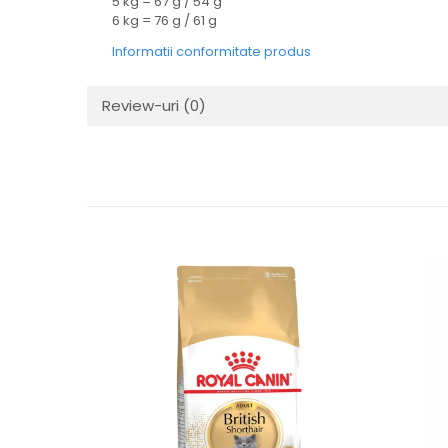
5 kg = 67 g / 54 g
6 kg = 76 g / 61 g
Informatii conformitate produs
Review-uri
(0)