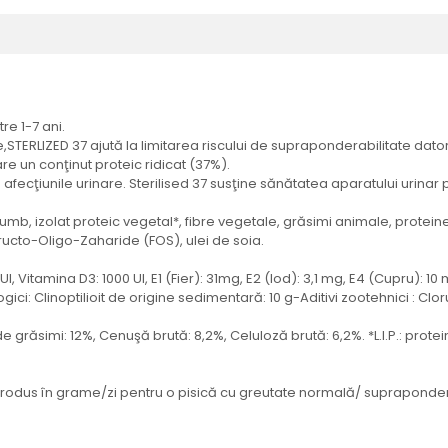
re 1-7 ani.
e,STERLIZED 37 ajută la limitarea riscului de supraponderabilitate dator
are un conţinut proteic ridicat (37%).
 afecţiunile urinare. Sterilised 37 susţine sănătatea aparatului urinar 
mb, izolat proteic vegetal*, fibre vegetale, grăsimi animale, proteine
Fructo-Oligo-Zaharide (FOS), ulei de soia.
00 UI, Vitamina D3: 1000 UI, E1 (Fier): 31mg, E2 (Iod): 3,1 mg, E4 (Cupru): 
logici: Clinoptilioit de origine sedimentară: 10 g-Aditivi zootehnici : C
e grăsimi: 12%, Cenuşă brută: 8,2%, Celuloză brută: 6,2%. *L.I.P.: prote
e produs în grame/zi pentru o pisică cu greutate normală/ supraponde