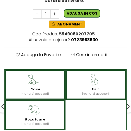
Durata de livrare:
1
ADAUGA IN COS
ABONAMENT
Cod Produs:
5949060207705
Ai nevoie de ajutor?
0723988530
Adauga la Favorite
Cere informatii
Caini
Pisici
Hrana si accesorii
Hrana si accesorii
Rozatoare
Hrana si accesorii