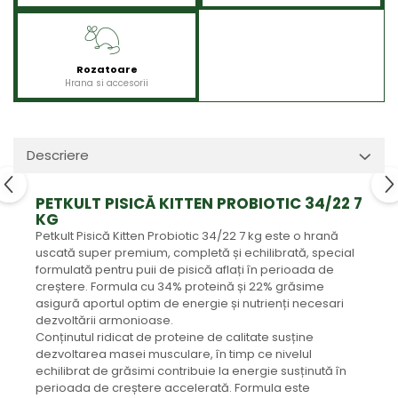
Rozatoare
Hrana si accesorii
Descriere
PETKULT PISICĂ KITTEN PROBIOTIC 34/22 7
KG
Petkult Pisică Kitten Probiotic 34/22 7 kg este o hrană
uscată super premium, completă și echilibrată, special
formulată pentru puii de pisică aflați în perioada de
creștere. Formula cu 34% proteină și 22% grăsime
asigură aportul optim de energie și nutrienți necesari
dezvoltării armonioase.
Conținutul ridicat de proteine de calitate susține
dezvoltarea masei musculare, în timp ce nivelul
echilibrat de grăsimi contribuie la energie susținută în
perioada de creștere accelerată. Formula este