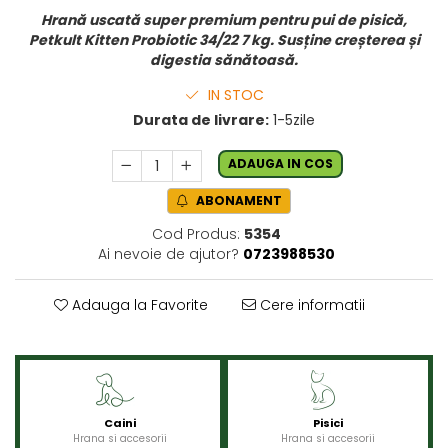
Hrană uscată super premium pentru pui de pisică,
Petkult Kitten Probiotic 34/22 7 kg. Susține creșterea și
digestia sănătoasă.
IN STOC
Durata de livrare:
1-5zile
ADAUGA IN COS
ABONAMENT
Cod Produs:
5354
Ai nevoie de ajutor?
0723988530
Adauga la Favorite
Cere informatii
Caini
Pisici
Hrana si accesorii
Hrana si accesorii