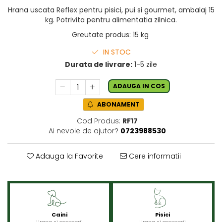
Hrana uscata Reflex pentru pisici, pui si gourmet, ambalaj 15
kg. Potrivita pentru alimentatia zilnica.
Greutate produs
:
15 kg
IN STOC
Durata de livrare:
1-5 zile
ADAUGA IN COS
ABONAMENT
Cod Produs:
RF17
Ai nevoie de ajutor?
0723988530
Adauga la Favorite
Cere informatii
Caini
Pisici