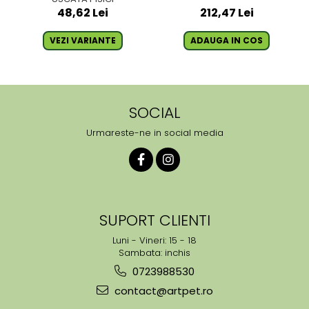
48,62 Lei
212,47 Lei
VEZI VARIANTE
ADAUGA IN COS
SOCIAL
Urmareste-ne in social media
SUPORT CLIENTI
Luni - Vineri: 15 - 18
Sambata: inchis
0723988530
contact@artpet.ro