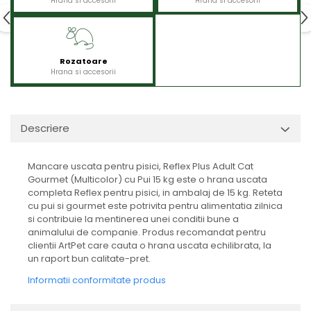
Hrana si accesorii
Hrana si accesorii
Rozatoare
Hrana si accesorii
Descriere
Mancare uscata pentru pisici, Reflex Plus Adult Cat
Gourmet (Multicolor) cu Pui 15 kg este o hrana uscata
completa Reflex pentru pisici, in ambalaj de 15 kg. Reteta
cu pui si gourmet este potrivita pentru alimentatia zilnica
si contribuie la mentinerea unei conditii bune a
animalului de companie. Produs recomandat pentru
clientii ArtPet care cauta o hrana uscata echilibrata, la
un raport bun calitate-pret.
Informatii conformitate produs