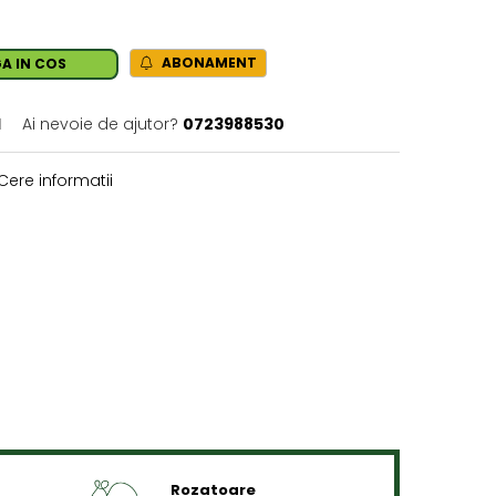
ABONAMENT
A IN COS
1
Ai nevoie de ajutor?
0723988530
Cere informatii
Rozatoare