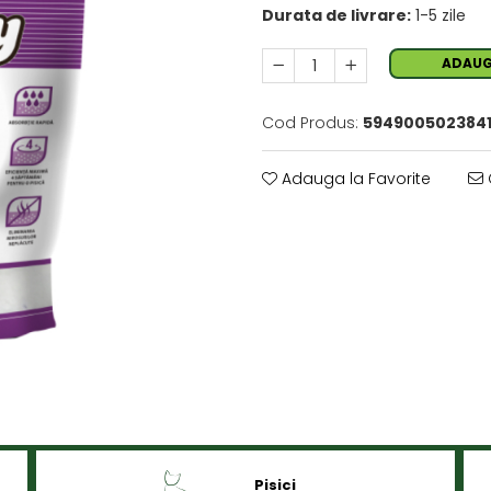
Durata de livrare:
1-5 zile
ADAUG
Cod Produs:
594900502384
Adauga la Favorite
Pisici