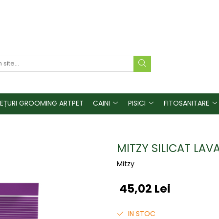
REȚURI GROOMING ARTPET
CAINI
PISICI
FITOSANITARE
MITZY SILICAT LAV
Mitzy
45,02 Lei
IN STOC