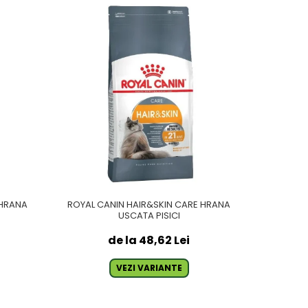
 HRANA
ROYAL CANIN HAIR&SKIN CARE HRANA
ROYAL C
USCATA PISICI
de la 48,62 Lei
VEZI VARIANTE