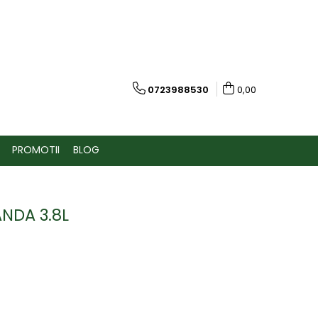
0723988530
0,00
PROMOTII
BLOG
ANDA 3.8L