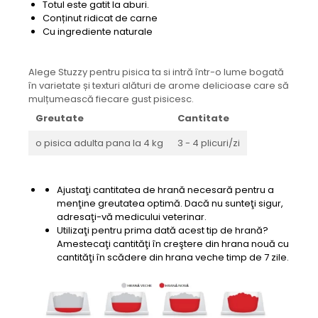
Totul este gatit la aburi.
Conținut ridicat de carne
Cu ingrediente naturale
Alege Stuzzy pentru pisica ta si intră într-o lume bogată
în varietate și texturi alături de arome delicioase care să
mulțumească fiecare gust pisicesc.
Greutate
Cantitate
o pisica adulta pana la 4 kg
3 - 4 plicuri/zi
Ajustaţi cantitatea de hrană necesară pentru a
menţine greutatea optimă. Dacă nu sunteţi sigur,
adresaţi-vă medicului veterinar.
Utilizaţi pentru prima dată acest tip de hrană?
Amestecaţi cantităţi în creştere din hrana nouă cu
cantităţi în scădere din hrana veche timp de 7 zile.