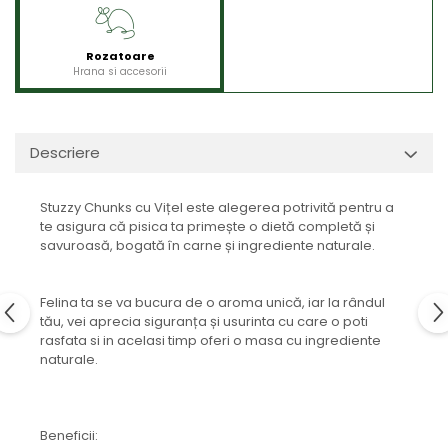
Rozatoare
Hrana si accesorii
Descriere
Stuzzy Chunks cu Vițel este alegerea potrivită pentru a
te asigura că pisica ta primește o dietă completă și
savuroasă, bogată în carne și ingrediente naturale.
Felina ta se va bucura de o aroma unică, iar la rândul
tău, vei aprecia siguranța și usurinta cu care o poti
rasfata si in acelasi timp oferi o masa cu ingrediente
naturale.
Beneficii: