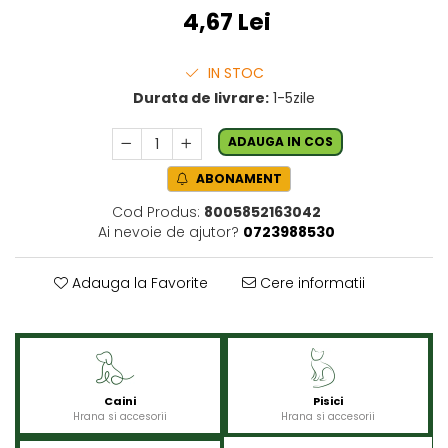
4,67 Lei
IN STOC
Durata de livrare:
1-5zile
ADAUGA IN COS
ABONAMENT
Cod Produs:
8005852163042
Ai nevoie de ajutor?
0723988530
Adauga la Favorite
Cere informatii
Caini
Pisici
Hrana si accesorii
Hrana si accesorii