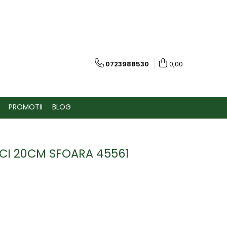
0723988530
0,00
PROMOTII
BLOG
SICI 20CM SFOARA 45561