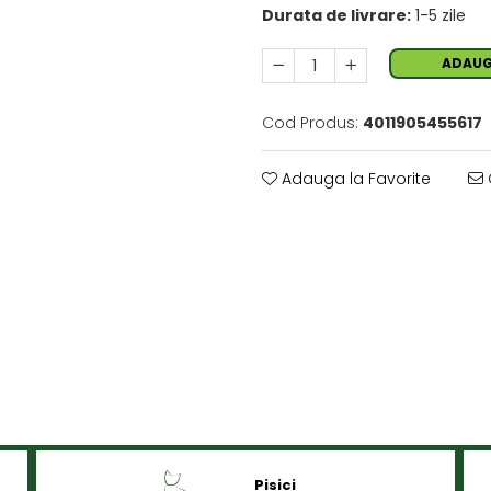
Durata de livrare:
1-5 zile
ADAUG
Cod Produs:
4011905455617
Adauga la Favorite
Pisici