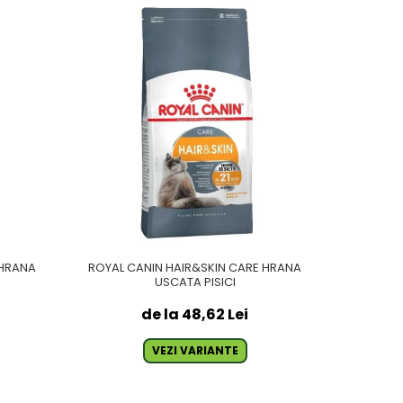
 HRANA
ROYAL CANIN HAIR&SKIN CARE HRANA
ROYAL C
USCATA PISICI
de la 48,62 Lei
VEZI VARIANTE