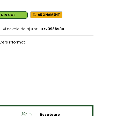
ABONAMENT
A IN COS
Ai nevoie de ajutor?
0723988530
Cere informatii
Rozatoare