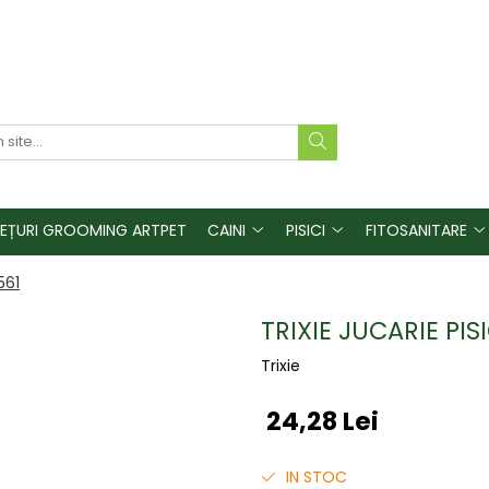
REȚURI GROOMING ARTPET
CAINI
PISICI
FITOSANITARE
561
TRIXIE JUCARIE PI
Trixie
24,28 Lei
IN STOC