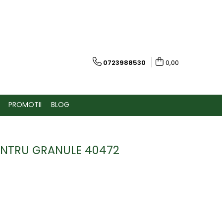
0723988530
0,00
PROMOTII
BLOG
PENTRU GRANULE 40472