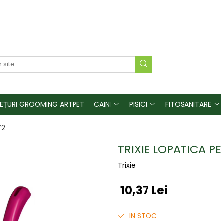
REȚURI GROOMING ARTPET
CAINI
PISICI
FITOSANITARE
72
TRIXIE LOPATICA 
Trixie
10,37 Lei
IN STOC