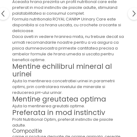
Aceasta hrana prezinta un profil nutritional care este
preferat in mod instinctiv de pisicile adulte, stimuland
palatabilitatea si consumul complet.
Formula nutritionala ROYAL CANIN® Urinary Care este
disponibila si ca hrana uscata, cu crochete crocante si
delicioase.
Daca aveti in vedere hranirea mixta, nu trebuie decat sa
urmati recomandarile noastre pentru a va asigura ca
pisica dumneavoastra primeste cantitatea precisa a
ambelor formule de hrana umeda si uscata pentru
beneficii optime.
Mentine echilibrul mineral al
urinei
Ajuta la mentinerea concetratiei urinei in parametrii
optimi, prin controlarea nivelului de minerale si
reducerea pH-ului urinar.
Mentine greutatea optima
Ajuta la mentinerea greutatii optime.
Preferata in mod instinctiv
Profil Nutritional Optim, preferat instinctiv de pisicile
adulte.
Compozitie
carne si produse derivate de origine animala, cereale,