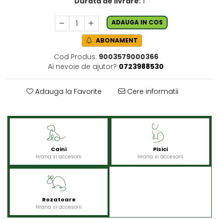
Durata de livrare:
1
ADAUGA IN COS
ABONAMENT
Cod Produs:
9003579000366
Ai nevoie de ajutor?
0723988530
Adauga la Favorite
Cere informatii
Caini
Pisici
Hrana si accesorii
Hrana si accesorii
Rozatoare
Hrana si accesorii