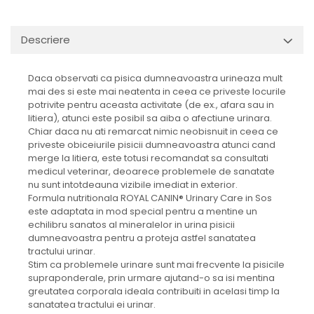
Descriere
Daca observati ca pisica dumneavoastra urineaza mult
mai des si este mai neatenta in ceea ce priveste locurile
potrivite pentru aceasta activitate (de ex., afara sau in
litiera), atunci este posibil sa aiba o afectiune urinara.
Chiar daca nu ati remarcat nimic neobisnuit in ceea ce
priveste obiceiurile pisicii dumneavoastra atunci cand
merge la litiera, este totusi recomandat sa consultati
medicul veterinar, deoarece problemele de sanatate
nu sunt intotdeauna vizibile imediat in exterior.
Formula nutritionala ROYAL CANIN® Urinary Care in Sos
este adaptata in mod special pentru a mentine un
echilibru sanatos al mineralelor in urina pisicii
dumneavoastra pentru a proteja astfel sanatatea
tractului urinar.
Stim ca problemele urinare sunt mai frecvente la pisicile
supraponderale, prin urmare ajutand-o sa isi mentina
greutatea corporala ideala contribuiti in acelasi timp la
sanatatea tractului ei urinar.