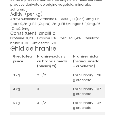
produse derivate de origine vegetala, minerale,
zaharuri.
Aditivi (per kg)
Aditivi nutritionali: Vitamina D3: 330UI, E1 (Fier): 3mg, E2
(Iod): 0,2mg, E4 (Cupru): 2mg, E5 (Mangan): 0,9mg, E6
(Zinc): 9mg.
Constituenti analitici
Proteine: 9,2% - Grasimi: 3% - Cenusa: 1,4% - Celuloza
bruta: 0,9% - Umiditate: 82%.
Ghid de hranire
Greutatea
Hranire exclusiv
Hranire mixta
pisicii
cu hrana umeda
(hrana umeda
(plicuri/ zi)
+ crochete*)
3 kg
2+1/2
1 plic Urinary + 26
g crochete
4 kg
3
1 plic Urinary + 37
g crochete
5 kg
3+1/2
1 plic Urinary + 46
g crochete