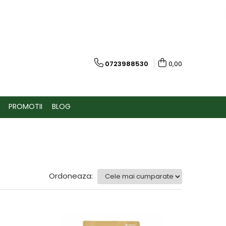
0723988530
0,00
PROMOTII
BLOG
Ordoneaza: