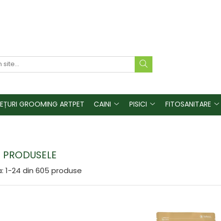
REȚURI GROOMING ARTPET
CAINI
PISICI
FITOSANITARE
 PRODUSELE
:
1-
24
din
605
produse