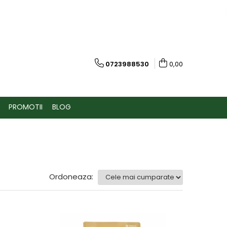
0723988530
0,00
PROMOTII
BLOG
Ordoneaza: