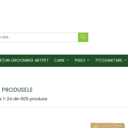
REȚURI GROOMING ARTPET
CAINI
PISICI
FITOSANITARE
 PRODUSELE
:
1-
24
din
605
produse