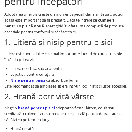
pentru începători
Adoptarea unei pisici este un moment special, dar înainte să o aduci
acasă este important să fii pregătit. Dacă te întrebi
ce cumperi
pentru o pisică nouă
, acest ghid îți oferă lista completă de produse
esențiale pentru confortul și sănătatea ei.
1. Litieră și nisip pentru pisici
Litiera este unul dintre cele mai importante lucruri de care ai nevoie
încă din prima zi.
Litieră deschisă sau acoperită
Lopățică pentru curățare
Nisip pentru pisici
cu absorbție bună
Este recomandat să amplasezi litiera într-un loc liniștit și ușor accesibil.
2. Hrană potrivită vârstei
Alege o
hrană pentru pisici
adaptată vârstei: kitten, adult sau
sterilizată. O alimentație corectă este esențială pentru dezvoltarea și
sănătatea pe termen lung.
Hrană uscată