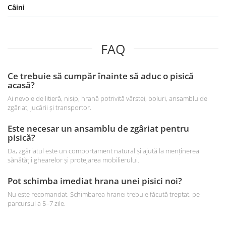
Câini
FAQ
Ce trebuie să cumpăr înainte să aduc o pisică
acasă?
Ai nevoie de litieră, nisip, hrană potrivită vârstei, boluri, ansamblu de
zgâriat, jucării și transportor.
Este necesar un ansamblu de zgâriat pentru
pisică?
Da, zgâriatul este un comportament natural și ajută la menținerea
sănătății ghearelor și protejarea mobilierului.
Pot schimba imediat hrana unei pisici noi?
Nu este recomandat. Schimbarea hranei trebuie făcută treptat, pe
parcursul a 5–7 zile.