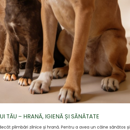
UI TĂU – HRANĂ, IGIENĂ ȘI SĂNĂTATE
ecât plimbări zilnice și hrană. Pentru a avea un câine sănătos și