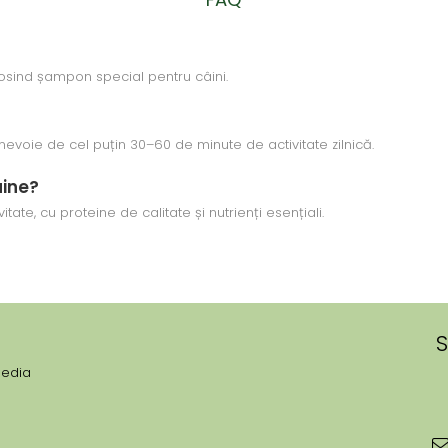
losind șampon special pentru câini.
nevoie de cel puțin 30–60 de minute de activitate zilnică.
âine?
itate, cu proteine de calitate și nutrienți esențiali.
S
media