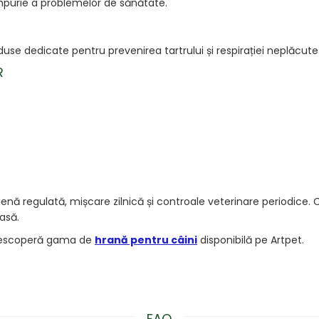
impurie a problemelor de sănătate.
use dedicate pentru prevenirea tartrului și respirației neplăcute
R
ienă regulată, mișcare zilnică și controale veterinare periodice. 
oasă.
 descoperă gama de
hrană pentru câini
disponibilă pe Artpet.
FAQ