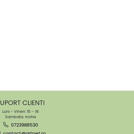
UPORT CLIENTI
Luni - Vineri: 15 - 18
Sambata: inchis
0723988530
contact@artpet.ro