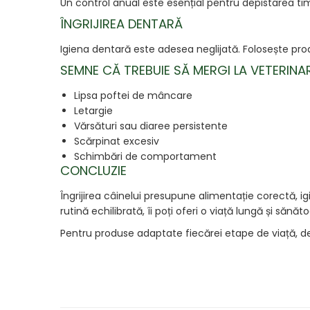
Un control anual este esențial pentru depistarea t
ÎNGRIJIREA DENTARĂ
Igiena dentară este adesea neglijată. Folosește prod
SEMNE CĂ TREBUIE SĂ MERGI LA VETERINA
Lipsa poftei de mâncare
Letargie
Vărsături sau diaree persistente
Scărpinat excesiv
Schimbări de comportament
CONCLUZIE
Îngrijirea câinelui presupune alimentație corectă, ig
rutină echilibrată, îi poți oferi o viață lungă și sănăt
Pentru produse adaptate fiecărei etape de viață,