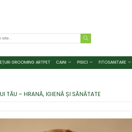
REȚURI GROOMING ARTPET
CAINI
PISICI
FITOSANITARE
UI TĂU – HRANĂ, IGIENĂ ȘI SĂNĂTATE