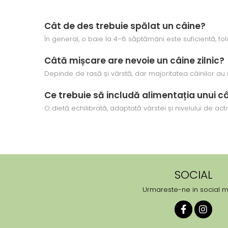
Cât de des trebuie spălat un câine?
În general, o baie la 4–6 săptămâni este suficientă, fo
Câtă mișcare are nevoie un câine zilnic?
Depinde de rasă și vârstă, dar majoritatea câinilor au 
Ce trebuie să includă alimentația unui c
O dietă echilibrată, adaptată vârstei și nivelului de activ
SOCIAL
Urmareste-ne in social 