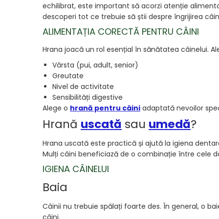
echilibrat, este important să acorzi atenție alimenta
descoperi tot ce trebuie să știi despre îngrijirea câin
ALIMENTAȚIA CORECTĂ PENTRU CÂINI
Hrana joacă un rol esențial în sănătatea câinelui. A
Vârsta (pui, adult, senior)
Greutate
Nivel de activitate
Sensibilități digestive
Alege o
hrană pentru câini
adaptată nevoilor speci
Hrană
uscată
sau
umedă
?
Hrana uscată este practică și ajută la igiena dentar
Mulți câini beneficiază de o combinație între cele d
IGIENA CÂINELUI
Baia
Câinii nu trebuie spălați foarte des. În general, o 
câini.