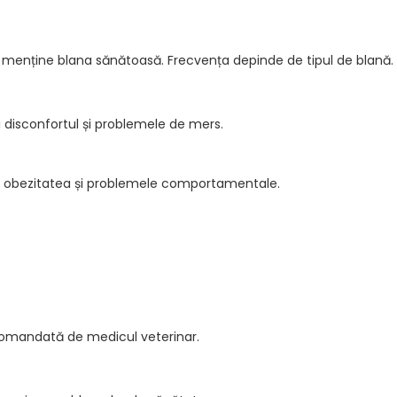
și menține blana sănătoasă. Frecvența depinde de tipul de blană.
 disconfortul și problemele de mers.
ni obezitatea și problemele comportamentale.
omandată de medicul veterinar.