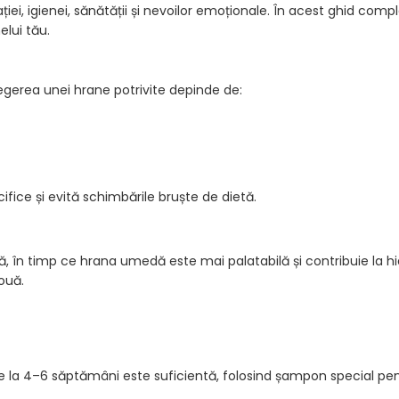
ției, igienei, sănătății și nevoilor emoționale. În acest ghid comp
elui tău.
legerea unei hrane potrivite depinde de:
fice și evită schimbările bruște de dietă.
ă, în timp ce hrana umedă este mai palatabilă și contribuie la hi
ouă.
baie la 4–6 săptămâni este suficientă, folosind șampon special pe