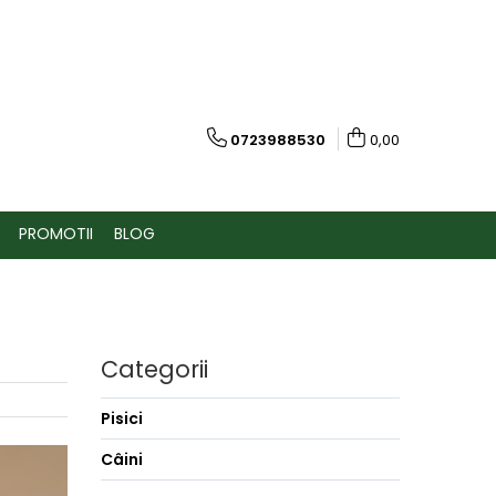
0723988530
0,00
PROMOTII
BLOG
Categorii
Pisici
Câini