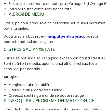
Folosește suplimente cu acizi grași Omega 3 și Omega 6
Evită băile frecvente fără necesitate
4. ALERGII DE MEDIU
Praful, polenul, produsele de curățenie sau nisipul parfumat
pot irita pielea.
Dacă ai schimbat recent
nisipul pentru pisici
, acesta
poate fi factorul declanșator.
5. STRES SAU ANXIETATE
Pisicile se pot linge sau scărpina excesiv din cauza stresului.
Schimbările în mediu, apariția unui alt animal sau lipsa
stimulării pot contribui.
Soluție:
Menține o rutină stabilă
Oferă jucării și activitate zilnică
Creează spații sigure unde se poate retrage
6. INFECȚII SAU PROBLEME DERMATOLOGICE
Infecțiile bacteriene sau fungice pot provoca mâncărimi