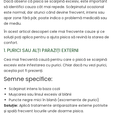
Dacă observi că pisica se scarpină excesiv, este important
să identifici cauza cât mai repede. Scărpinatul ocazional
este normal, dar atunci când devine frecvent, intens sau
apar zone fără păr, poate indica o problemă medicală sau
de mediu.
În acest articol descoperi cele mai frecvente cauze și ce
soluții poți aplica pentru a ajuta pisica să revină la starea de
confort.
1. PURICI SAU ALȚI PARAZIȚI EXTERNI
Cea mai frecventă cauză pentru care o pisică se scarpină
excesiv este infestarea cu purici. Chiar dacă nu vezi purici,
aceștia pot fi prezenți.
Semne specifice:
Scărpinat intens la baza cozii
Mușcarea sau linsul excesiv al blănii
Puncte negre mici în blană (excremente de purici)
Soluție:
Aplică tratamente antiparazitare externe potrivite
și spală frecvent locurile unde doarme pisica.