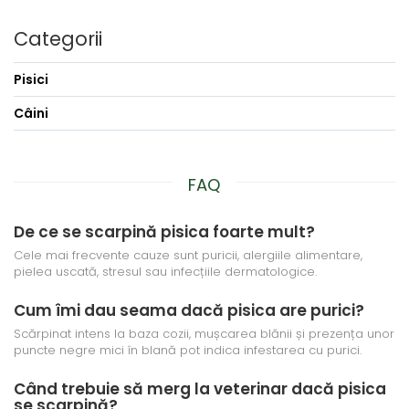
Categorii
Pisici
Câini
FAQ
De ce se scarpină pisica foarte mult?
Cele mai frecvente cauze sunt puricii, alergiile alimentare,
pielea uscată, stresul sau infecțiile dermatologice.
Cum îmi dau seama dacă pisica are purici?
Scărpinat intens la baza cozii, mușcarea blănii și prezența unor
puncte negre mici în blană pot indica infestarea cu purici.
Când trebuie să merg la veterinar dacă pisica
se scarpină?