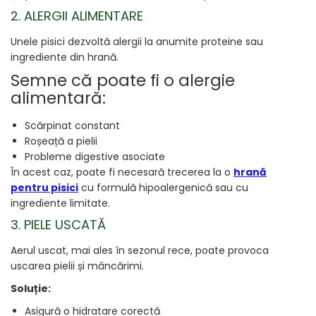
2. ALERGII ALIMENTARE
Unele pisici dezvoltă alergii la anumite proteine sau
ingrediente din hrană.
Semne că poate fi o alergie
alimentară:
Scărpinat constant
Roșeață a pielii
Probleme digestive asociate
În acest caz, poate fi necesară trecerea la o
hrană
pentru pisici
cu formulă hipoalergenică sau cu
ingrediente limitate.
3. PIELE USCATĂ
Aerul uscat, mai ales în sezonul rece, poate provoca
uscarea pielii și mâncărimi.
Soluție:
Asigură o hidratare corectă