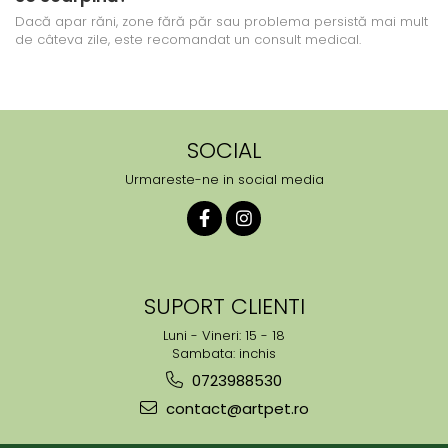
Dacă apar răni, zone fără păr sau problema persistă mai mult
de câteva zile, este recomandat un consult medical.
SOCIAL
Urmareste-ne in social media
SUPORT CLIENTI
Luni - Vineri: 15 - 18
Sambata: inchis
0723988530
contact@artpet.ro