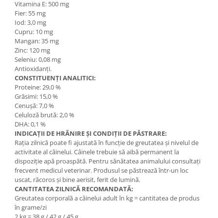
Vitamina E: 500 mg
Fier: 55 mg
Iod: 3,0 mg
Cupru: 10 mg
Mangan: 35 mg
Zinc: 120 mg
Seleniu: 0,08 mg
Antioxidanți.
CONSTITUENȚI ANALITICI:
Proteine: 29,0 %
Grăsimi: 15,0 %
Cenușă: 7,0 %
Celuloză brută: 2,0 %
DHA: 0,1 %
INDICAȚII DE HRĂNIRE ȘI CONDIȚII DE PĂSTRARE:
Rația zilnică poate fi ajustată în funcție de greutatea și nivelul de
activitate al câinelui. Câinele trebuie să aibă permanent la
dispoziție apă proaspătă. Pentru sănătatea animalului consultați
frecvent medicul veterinar. Produsul se păstrează într-un loc
uscat, răcoros și bine aerisit, ferit de lumină.
CANTITATEA ZILNICĂ RECOMANDATĂ:
Greutatea corporală a câinelui adult în kg = cantitatea de produs
în grame/zi
2 kg = 38 g / 42 g / 45 g