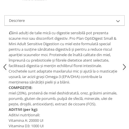
Descriere
C
âinii adulți de talie mică cu digestie sensibilă pot prezenta
scaune moi sau disconfort digestiv. Pro Plan OptiDigest Small &
Mini Adult Sensitive Digestion cu miel este formulată special
pentru a susține sănătatea digestivă și pentru a reduce riscul
apariției scaunelor moi. Proteinele de înaltă calitate din miel,
împreună cu prebioticele și fibrele dietetice atent selectate,
facilitează digestia și mențin echilibrul florei intestinale.
Crochetele sunt adaptate maxilarului mic și ajută la o masticație
ușoară, iar acizii grași Omega-3 (EPA/DHA) contribuie la
menținerea sănătății pielii și a blănii.
COMPOZIȚIE:
miel (20%), proteină de miel deshidratată, orez, grăsimi animale,
porumb, gluten de porumb, pulpă de sfeclă, minerale, ulei de
pește, drojdii, antioxidanți, extract de cicoare (FOS).
ADITIVI (per kg):
Aditivi nutriționali:
Vitamina A: 20000 UI
Vitamina D3: 1000 UI