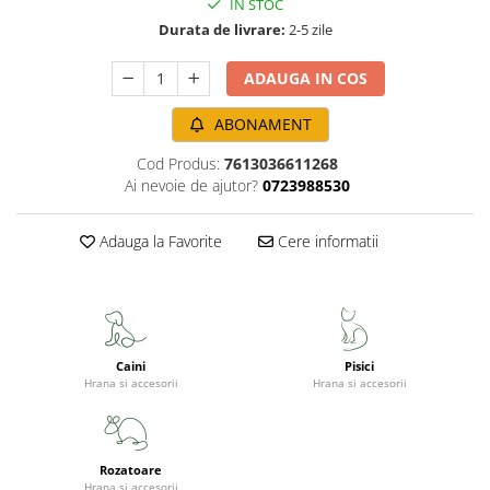
IN STOC
Durata de livrare:
2-5 zile
ADAUGA IN COS
ABONAMENT
Cod Produs:
7613036611268
Ai nevoie de ajutor?
0723988530
Adauga la Favorite
Cere informatii
Caini
Pisici
Hrana si accesorii
Hrana si accesorii
Rozatoare
Hrana si accesorii