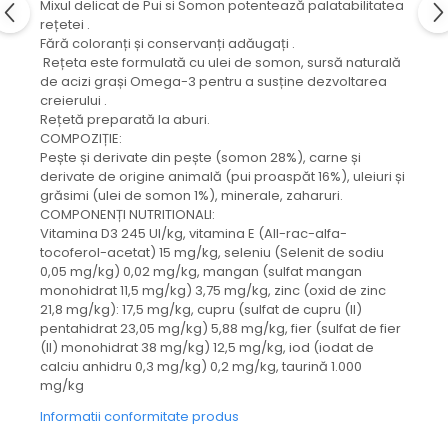
Mixul delicat de Pui si Somon potentează palatabilitatea
rețetei .
Fără coloranți și conservanți adăugați .
Rețeta este formulată cu ulei de somon, sursă naturală
de acizi grași Omega-3 pentru a susține dezvoltarea
creierului .
Rețetă preparată la aburi.
COMPOZIȚIE:
Pește și derivate din pește (somon 28%), carne și
derivate de origine animală (pui proaspăt 16%), uleiuri și
grăsimi (ulei de somon 1%), minerale, zaharuri.
COMPONENȚI NUTRITIONALI:
Vitamina D3 245 UI/kg, vitamina E (All-rac-alfa-
tocoferol-acetat) 15 mg/kg, seleniu (Selenit de sodiu
0,05 mg/kg) 0,02 mg/kg, mangan (sulfat mangan
monohidrat 11,5 mg/kg) 3,75 mg/kg, zinc (oxid de zinc
21,8 mg/kg): 17,5 mg/kg, cupru (sulfat de cupru (II)
pentahidrat 23,05 mg/kg) 5,88 mg/kg, fier (sulfat de fier
(II) monohidrat 38 mg/kg) 12,5 mg/kg, iod (iodat de
calciu anhidru 0,3 mg/kg) 0,2 mg/kg, taurină 1.000
mg/kg
Informatii conformitate produs