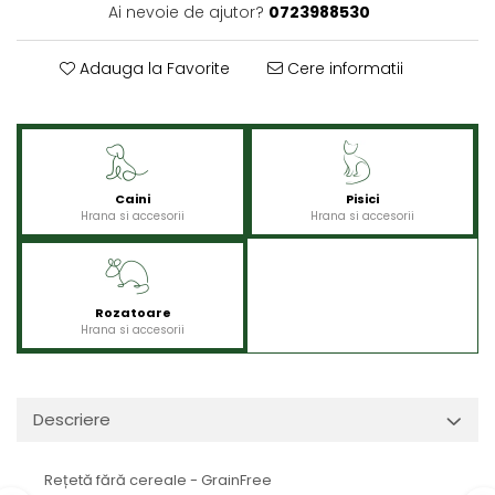
Ai nevoie de ajutor?
0723988530
Adauga la Favorite
Cere informatii
Caini
Pisici
Hrana si accesorii
Hrana si accesorii
Rozatoare
Hrana si accesorii
Descriere
Rețetă fără cereale - GrainFree