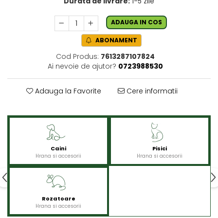
Durata de livrare:
1-5 zile
ADAUGA IN COS
ABONAMENT
Cod Produs:
7613287107824
Ai nevoie de ajutor?
0723988530
Adauga la Favorite
Cere informatii
Caini
Pisici
Hrana si accesorii
Hrana si accesorii
Rozatoare
Hrana si accesorii